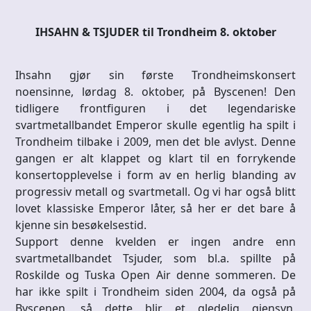
IHSAHN & TSJUDER til Trondheim 8. oktober
Ihsahn gjør sin første Trondheimskonsert
noensinne, lørdag 8. oktober, på Byscenen! Den
tidligere frontfiguren i det legendariske
svartmetallbandet Emperor skulle egentlig ha spilt i
Trondheim tilbake i 2009, men det ble avlyst. Denne
gangen er alt klappet og klart til en forrykende
konsertopplevelse i form av en herlig blanding av
progressiv metall og svartmetall. Og vi har også blitt
lovet klassiske Emperor låter, så her er det bare å
kjenne sin besøkelsestid.
Support denne kvelden er ingen andre enn
svartmetallbandet Tsjuder, som bl.a. spillte på
Roskilde og Tuska Open Air denne sommeren. De
har ikke spilt i Trondheim siden 2004, da også på
Byscenen, så dette blir et gledelig gjensyn,