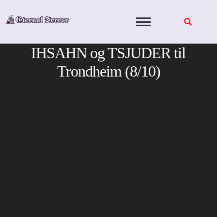
Skip
to
content
IHSAHN og TSJUDER til
Trondheim (8/10)