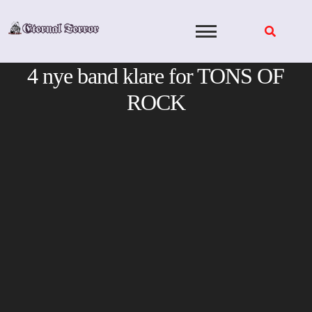
Skip
to
content
4 nye band klare for TONS OF
ROCK