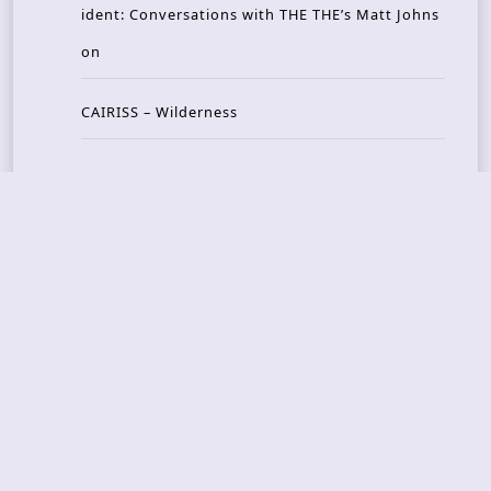
ident: Conversations with THE THE’s Matt Johns
on
CAIRISS – Wilderness
Recent Concerts
Tons of Rock 2026 – Day 4
Tons of Rock 2026 – Day 3
Tons of Rock 2026 – Day 2