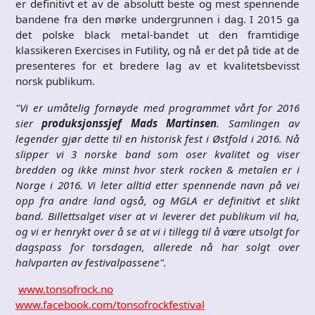
er definitivt et av de absolutt beste og mest spennende
bandene fra den mørke undergrunnen i dag. I 2015 ga
det polske black metal-bandet ut den framtidige
klassikeren Exercises in Futility, og nå er det på tide at de
presenteres for et bredere lag av et kvalitetsbevisst
norsk publikum.
"Vi er umåtelig fornøyde med programmet vårt for 2016
sier
produksjonssjef Mads Martinsen
. Samlingen av
legender gjør dette til en historisk fest i Østfold i 2016. Nå
slipper vi 3 norske band som oser kvalitet og viser
bredden og ikke minst hvor sterk rocken & metalen er i
Norge i 2016. Vi leter alltid etter spennende navn på vei
opp fra andre land også, og MGLA er definitivt et slikt
band. Billettsalget viser at vi leverer det publikum vil ha,
og vi er henrykt over å se at vi i tillegg til å være utsolgt for
dagspass for torsdagen, allerede nå har solgt over
halvparten av festivalpassene".
www.tonsofrock.no
www.facebook.com/tonsofrockfestival