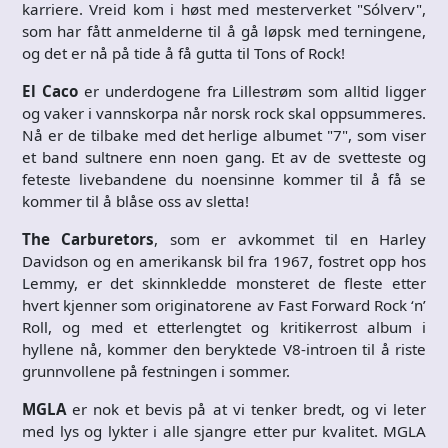
karriere. Vreid kom i høst med mesterverket "Sólverv",
som har fått anmelderne til å gå løpsk med terningene,
og det er nå på tide å få gutta til Tons of Rock!
El Caco
er underdogene fra Lillestrøm som alltid ligger
og vaker i vannskorpa når norsk rock skal oppsummeres.
Nå er de tilbake med det herlige albumet "7", som viser
et band sultnere enn noen gang. Et av de svetteste og
feteste livebandene du noensinne kommer til å få se
kommer til å blåse oss av sletta!
The Carburetors
, som er avkommet til en Harley
Davidson og en amerikansk bil fra 1967, fostret opp hos
Lemmy, er det skinnkledde monsteret de fleste etter
hvert kjenner som originatorene av Fast Forward Rock ‘n’
Roll, og med et etterlengtet og kritikerrost album i
hyllene nå, kommer den beryktede V8-introen til å riste
grunnvollene på festningen i sommer.
MGLA
er nok et bevis på at vi tenker bredt, og vi leter
med lys og lykter i alle sjangre etter pur kvalitet. MGLA