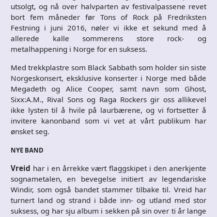
utsolgt, og nå over halvparten av festivalpassene revet
bort fem måneder før Tons of Rock på Fredriksten
Festning i juni 2016, nøler vi ikke et sekund med å
allerede kalle sommerens store rock- og
metalhappening i Norge for en suksess.
Med trekkplastre som Black Sabbath som holder sin siste
Norgeskonsert, eksklusive konserter i Norge med både
Megadeth og Alice Cooper, samt navn som Ghost,
Sixx:A.M., Rival Sons og Raga Rockers gir oss allikevel
ikke lysten til å hvile på laurbærene, og vi fortsetter å
invitere kanonband som vi vet at vårt publikum har
ønsket seg.
NYE BAND
Vreid
har i en årrekke vært flaggskipet i den anerkjente
sognametalen, en bevegelse initiert av legendariske
Windir, som også bandet stammer tilbake til. Vreid har
turnert land og strand i både inn- og utland med stor
suksess, og har sju album i sekken på sin over ti år lange