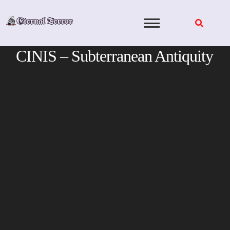
Skip
to
content
CINIS – Subterranean Antiquity