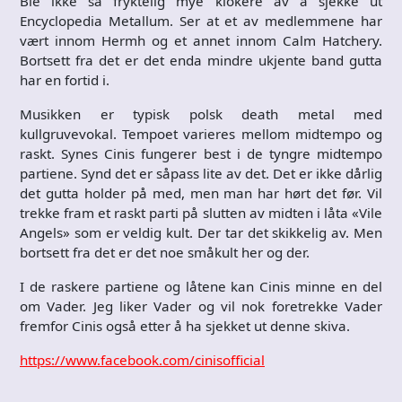
Ble ikke så fryktelig mye klokere av å sjekke ut
Encyclopedia Metallum. Ser at et av medlemmene har
vært innom Hermh og et annet innom Calm Hatchery.
Bortsett fra det er det enda mindre ukjente band gutta
har en fortid i.
Musikken er typisk polsk death metal med
kullgruvevokal. Tempoet varieres mellom midtempo og
raskt. Synes Cinis fungerer best i de tyngre midtempo
partiene. Synd det er såpass lite av det. Det er ikke dårlig
det gutta holder på med, men man har hørt det før. Vil
trekke fram et raskt parti på slutten av midten i låta «Vile
Angels» som er veldig kult. Der tar det skikkelig av. Men
bortsett fra det er det noe småkult her og der.
I de raskere partiene og låtene kan Cinis minne en del
om Vader. Jeg liker Vader og vil nok foretrekke Vader
fremfor Cinis også etter å ha sjekket ut denne skiva.
https://www.facebook.com/cinisofficial