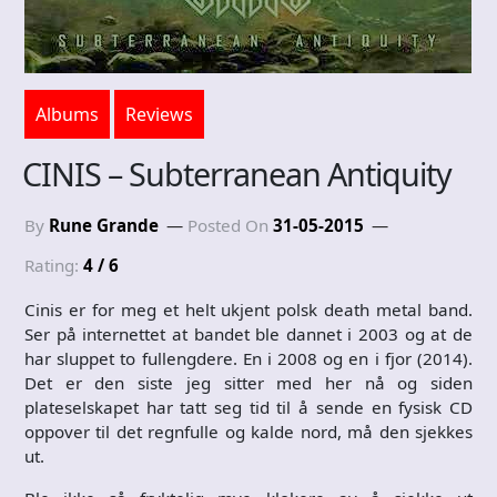
Albums
Reviews
CINIS – Subterranean Antiquity
By
Rune Grande
Posted On
31-05-2015
Rating:
4 / 6
Cinis er for meg et helt ukjent polsk death metal band.
Ser på internettet at bandet ble dannet i 2003 og at de
har sluppet to fullengdere. En i 2008 og en i fjor (2014).
Det er den siste jeg sitter med her nå og siden
plateselskapet har tatt seg tid til å sende en fysisk CD
oppover til det regnfulle og kalde nord, må den sjekkes
ut.