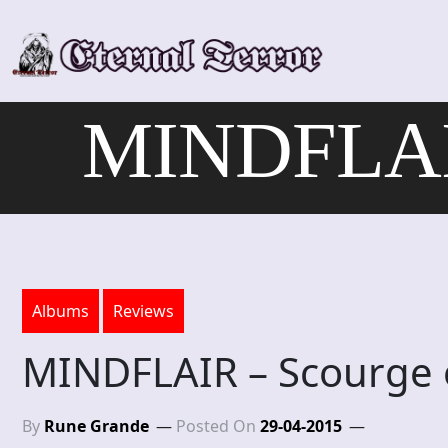
Skip
to
content
MINDFLAIR
Albums
Reviews
MINDFLAIR – Scourge 
By
Rune Grande
Posted On
29-04-2015