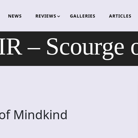
NEWS
REVIEWS
GALLERIES
ARTICLES
 – Scourge o
of Mindkind