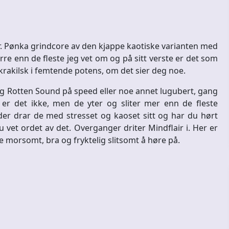
r. Pønka grindcore av den kjappe kaotiske varianten med
verre enn de fleste jeg vet om og på sitt verste er det som
g krakilsk i femtende potens, om det sier deg noe.
deg Rotten Sound på speed eller noe annet lugubert, gang
er det ikke, men de yter og sliter mer enn de fleste
 der drar de med stresset og kaoset sitt og har du hørt
u vet ordet av det. Overganger driter Mindflair i. Her er
de morsomt, bra og fryktelig slitsomt å høre på.