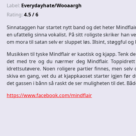
Label:
Everydayhate/Wooaargh
Rating:
4.5 / 6
Sinnataggen har startet nytt band og det heter Mindflai
en ufattelig sinna vokalist. På sitt roligste skriker han 
om mora til satan selv er sluppet løs. Illsint, støggful o
Musikken til tyske Mindflair er kaotisk og kjapp. Tenk 
det med tre og du nærmer deg Mindflair. Toppidrett 
idrettsutøvere. Noen roligere partier finnes, men selv
skiva en gang, vet du at kjappkaoset starter igjen før d
det gassen i bånn så raskt de ser muligheten til det. Bå
https://www.facebook.com/mindflair