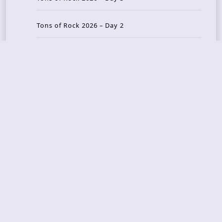
Tons of Rock 2026 – Day 2
Tons Of Rock 2026 – Day 1
GOATMILKER & DUNE SEA – 05.06.2026 – Bergen,
Norway
Recent Photo Galleries
TONS OF ROCK 2026 – Day 4 – 27.06.2026