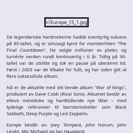
De legendariske hardrockerne hadde eventyrlig suksess
på 80-tallet, og er selvsagt kjent for monsterhiten "The
Final Countdown". De solgte millioner av plater, og
turnérte verden rundt kontinuerlig i ti år. Tidlig på 90-
tallet var de utslitte og tok en pause på ubestemt tid.
Først i 2003 var de tilbake for fullt, og har siden gitt ut
flere suksessfulle album.
Nå er de aktuelle med sitt tiende album "War of Kings",
produsert av Dave Cobb (Rival Sons). Albumet består av
elleve melodiske og hardtslående nye låter – med
tydelige referanser til barndomshelter som Black
Sabbath, Deep Purple og Led Zeppelin.
Europe består av: Joey Tempest, John Norum, John
Levén, Mic Michaeli og Ian Haugland.