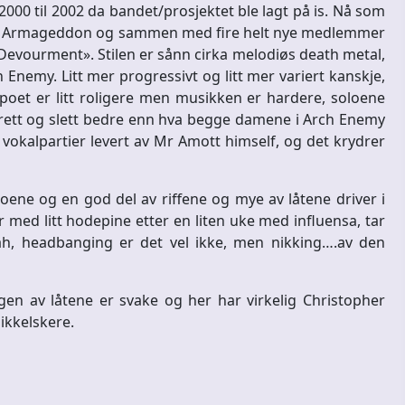
2000 til 2002 da bandet/prosjektet ble lagt på is. Nå som
iv i Armageddon og sammen med fire helt nye medlemmer
& Devourment». Stilen er sånn cirka melodiøs death metal,
Enemy. Litt mer progressivt og litt mer variert kanskje,
oet er litt roligere men musikken er hardere, soloene
g rett og slett bedre enn hva begge damene i Arch Enemy
n vokalpartier levert av Mr Amott himself, og det krydrer
oene og en god del av riffene og mye av låtene driver i
med litt hodepine etter en liten uke med influensa, tar
åh, headbanging er det vel ikke, men nikking….av den
Ingen av låtene er svake og her har virkelig Christopher
sikkelskere.