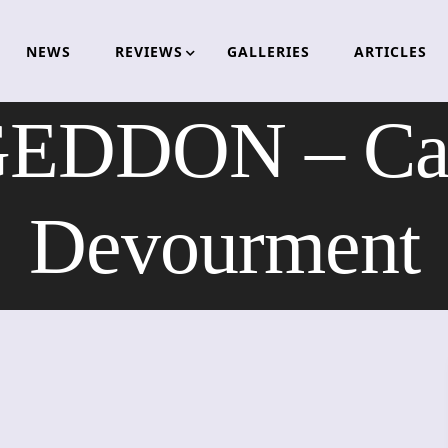
NEWS
REVIEWS
GALLERIES
ARTICLES
DDON – Capt
Devourment