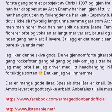
første gang som et prosjekt av Chris i 1997 og igjen fra 
han har droppet ut av Arch Enemy har han igjen fått l
har han gitt ut en ny fullengder de har kalt «Captivity 
tidvis ikke så fryktelig langt unna samme gata som Arch 
men man hører hvor han har spilt de siste årene. Temp
florerer ofte og vokalen er langt mer variert, brutal o
noen gang har klart å levere. I tillegg er det noen clea
bare skiva enda mer.
Jeg liker denne skiva godt. De velgjennomførte gitarsol
gang rockefoten gang på gang og selv om jeg sitter her 
jeg meg ofte i at jeg driver med litt headbanging. N
forsiktige sorten
Det kan jeg vel innrømme.
Det er mange gode låter. Spesielt tittellåta er knall. 
Amott levert et godt stykke arbeid. Anbefales til alle mu
https://www.facebook.com/armageddonbandofficial
http://www.listenable.net/