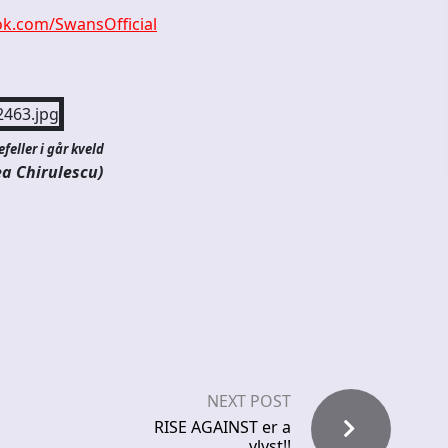
k.com/SwansOfficial
eller i går kveld
a Chirulescu)
NEXT POST
RISE AGAINST er a
vlyst!!