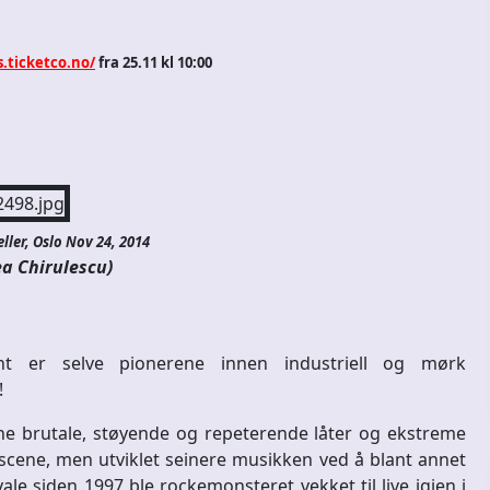
s.ticketco.no/
fra 25.11 kl 10:00
ller, Oslo Nov 24, 2014
a Chirulescu)
t er selve pionerene innen industriell og mørk
!
ine brutale, støyende og repeterende låter og ekstreme
scene, men utviklet seinere musikken ved å blant annet
vale siden 1997 ble rockemonsteret vekket til live igjen i