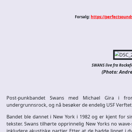
Forsalg:
https://perfectsound
SWANS live fra Rockefe
(Photo: Andre
Post-punkbandet Swans med Michael Gira i fron
undergrunnsrock, og nå besøker de endelig USF Verftet
Bandet ble dannet i New York i 1982 og er kjent for s
tekster. Swans tilhørte opprinnelig New Yorks no wave-
inkludere akustiske partier. Etter at de hadde ligget i d