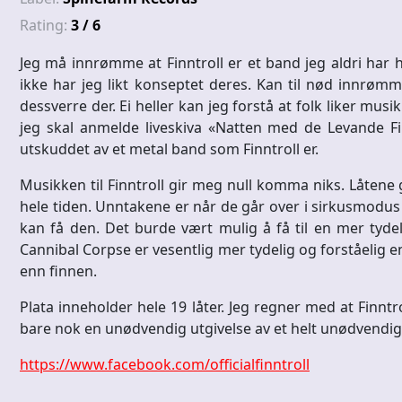
Rating:
3 / 6
Jeg må innrømme at Finntroll er et band jeg aldri har ha
ikke har jeg likt konseptet deres. Kan til nød innrømm
dessverre der. Ei heller kan jeg forstå at folk liker musik
jeg skal anmelde liveskiva «Natten med de Levande Fin
utskuddet av et metal band som Finntroll er.
Musikken til Finntroll gir meg null komma niks. Låtene
hele tiden. Unntakene er når de går over i sirkusmodu
kan få den. Det burde vært mulig å få til en mer tydel
Cannibal Corpse er vesentlig mer tydelig og forståelig e
enn finnen.
Plata inneholder hele 19 låter. Jeg regner med at Finnt
bare nok en unødvendig utgivelse av et helt unødvendig
https://www.facebook.com/officialfinntroll