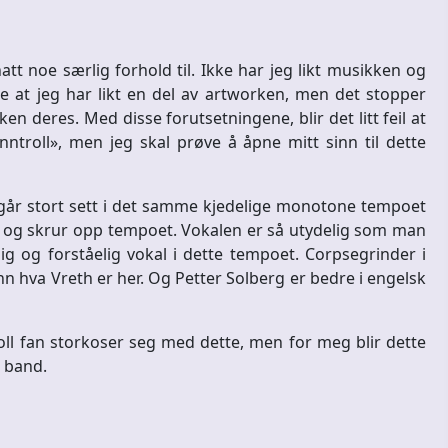
tt noe særlig forhold til. Ikke har jeg likt musikken og
e at jeg har likt en del av artworken, men det stopper
ken deres. Med disse forutsetningene, blir det litt feil at
ntroll», men jeg skal prøve å åpne mitt sinn til dette
 går stort sett i det samme kjedelige monotone tempoet
s og skrur opp tempoet. Vokalen er så utydelig som man
ig og forståelig vokal i dette tempoet. Corpsegrinder i
nn hva Vreth er her. Og Petter Solberg er bedre i engelsk
roll fan storkoser seg med dette, men for meg blir dette
 band.