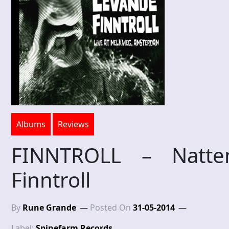
Albums
Reviews
FINNTROLL – Natt
Finntroll
By
Rune Grande
Posted On
31-05-2014
Label:
Spinefarm Records