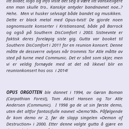
litt bilder, logo og info viste det seg å være litt vanskeligere
enn man skulle tro.. Kanskje antyder bandnavnet noe..?
Hehe. Men vi husker selvsagt både bandet og musikken.
Dette er black metal med Opus-tvist! De gjorde noen
sagnomsuste konserter i Kristiansand, både på Barrock
og også på Southern DisComfort i 2003. Sistnevnte er
faktisk deres foreløpig siste gig. Gutta var booket til
Southern DisComfort i 2011 for en reunion konsert. Denne
måtte de dessverre avlyses når trommis Tor Atle måtte av
sted på turne med Communic. Det er sånt som skjer, men
vi er veldig fornøyde med at det nå likevel blir en
reunionkonsert hos oss i 2014!
OPUS ORGOTTEN
ble dannet i 1994, av Gøran Boman
(Carpathian Forest), Tom Aksel Hansen og Tor Atle
Andersen (Communic). I 1998 ga de ut sin første demo,
uten det altfor fantasifulle navnet «Demo’98». Påfølgende
år kom demo nr 2, før de slapp singelen «Demon of
Destruction» i 2000. Etter denne valgte gutta å gjøre en