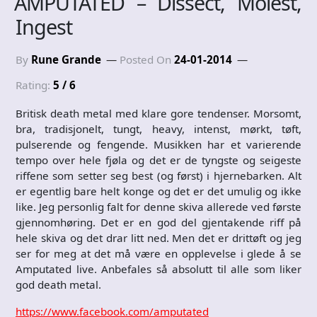
AMPUTATED – Dissect, Molest,
Ingest
By
Rune Grande
Posted On
24-01-2014
Rating:
5 / 6
Britisk death metal med klare gore tendenser. Morsomt,
bra, tradisjonelt, tungt, heavy, intenst, mørkt, tøft,
pulserende og fengende. Musikken har et varierende
tempo over hele fjøla og det er de tyngste og seigeste
riffene som setter seg best (og først) i hjernebarken. Alt
er egentlig bare helt konge og det er det umulig og ikke
like. Jeg personlig falt for denne skiva allerede ved første
gjennomhøring. Det er en god del gjentakende riff på
hele skiva og det drar litt ned. Men det er drittøft og jeg
ser for meg at det må være en opplevelse i glede å se
Amputated live. Anbefales så absolutt til alle som liker
god death metal.
https://www.facebook.com/amputated