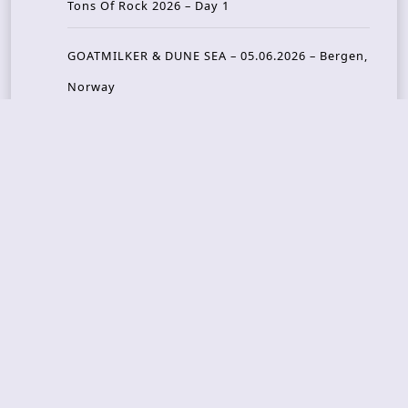
Tons Of Rock 2026 – Day 1
GOATMILKER & DUNE SEA – 05.06.2026 – Bergen,
Norway
Recent Photo Galleries
TONS OF ROCK 2026 – Day 4 – 27.06.2026
TONS OF ROCK 2026 – Day 3 – 26.06.2026
TONS OF ROCK 2026 – Day 2 – 25.06.2026