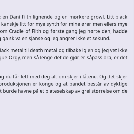
 en Dani Filth lignende og en mørkere growl. Litt black
 kanskje litt for mye synth for mine ører men ellers mye
om Cradle of Filth og første gang jeg hørte den, hadde
g ga skiva en sjanse og jeg angrer ikke et sekund.
ack metal til death metal og tilbake igjen og jeg vet ikke
gue Orgy, men så lenge det de gjør er såpass bra, er det
og du får lett med deg alt om skjer i låtene. Og det skjer
 produksjonen er konge og at bandet består av dyktige
 burde havne på et plateselskap av grei størrelse om de