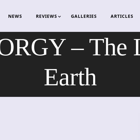
NEWS
REVIEWS
GALLERIES
ARTICLES
GY – The L
Earth