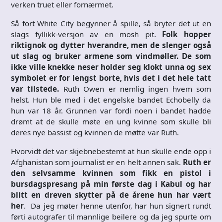
verken truet eller fornærmet.
Så fort White City begynner å spille, så bryter det ut en
slags fyllikk-versjon av en mosh pit.
Folk hopper
riktignok og dytter hverandre, men de slenger også
ut slag og bruker armene som vindmøller. De som
ikke ville knekke neser holder seg klokt unna og sex
symbolet er for lengst borte, hvis det i det hele tatt
var tilstede.
Ruth Owen er nemlig ingen hvem som
helst. Hun ble med i det engelske bandet Echobelly da
hun var 18 år. Grunnen var fordi noen i bandet hadde
drømt at de skulle møte en ung kvinne som skulle bli
deres nye bassist og kvinnen de møtte var Ruth.
Hvorvidt det var skjebnebestemt at hun skulle ende opp i
Afghanistan som journalist er en helt annen sak.
Ruth er
den selvsamme kvinnen som fikk en pistol i
bursdagspresang på min første dag i Kabul og har
blitt en dreven skytter på de årene hun har vært
her
. Da jeg møter henne utenfor, har hun signert rundt
førti autografer til mannlige beilere og da jeg spurte om