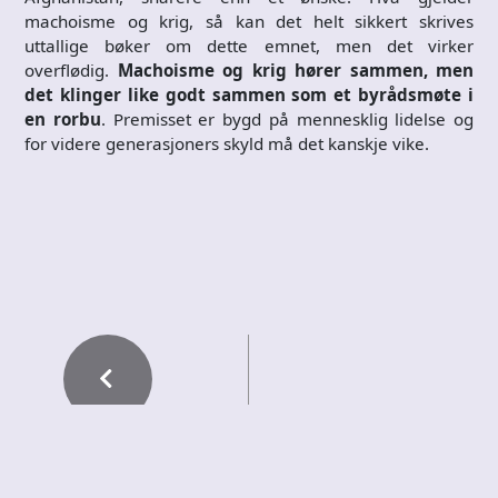
machoisme og krig, så kan det helt sikkert skrives
uttallige bøker om dette emnet, men det virker
overflødig.
Machoisme og krig hører sammen, men
det klinger like godt sammen som et byrådsmøte i
en rorbu
. Premisset er bygd på mennesklig lidelse og
for videre generasjoners skyld må det kanskje vike.
PREVIOUS POST
ELOA VADAATH –
Pushing Metal Par