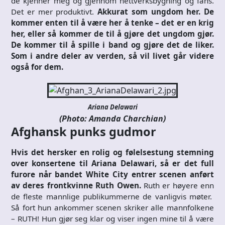
de kjenner meg og gjennom nettverksbygning og fans.
Det er mer produktivt.
Akkurat som ungdom her. De
kommer enten til å være her å tenke – det er en krig
her, eller så kommer de til å gjøre det ungdom gjør.
De kommer til å spille i band og gjøre det de liker.
Som i andre deler av verden, så vil livet går videre
også for dem.
Ariana Delawari
(Photo: Amanda Charchian)
Afghansk punks gudmor
Hvis det hersker en rolig og følelsestung stemning
over konsertene til Ariana Delawari, så er det full
furore når bandet White City entrer scenen anført
av deres frontkvinne Ruth Owen.
Ruth er høyere enn
de fleste mannlige publikummerne de vanligvis møter.
Så fort hun ankommer scenen skriker alle mannfolkene
– RUTH! Hun gjør seg klar og viser ingen mine til å være