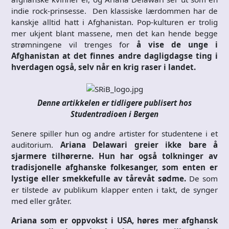
indie rock-prinsesse. Den klassiske lærdommen har de
kanskje alltid hatt i Afghanistan. Pop-kulturen er trolig
mer ukjent blant massene, men det kan hende begge
strømningene vil trenges for
å vise de unge i
Afghanistan at det finnes andre dagligdagse ting i
hverdagen også, selv når en krig raser i landet.
Denne artikkelen er tidligere publisert hos
Studentradioen i Bergen
Senere spiller hun og andre artister for studentene i et
auditorium.
Ariana Delawari greier ikke bare å
sjarmere tilhørerne. Hun har også tolkninger av
tradisjonelle afghanske folkesanger, som enten er
lystige eller smekkefulle av tårevåt sødme.
De som
er tilstede av publikum klapper enten i takt, de synger
med eller gråter.
Ariana som er oppvokst i USA, høres mer afghansk