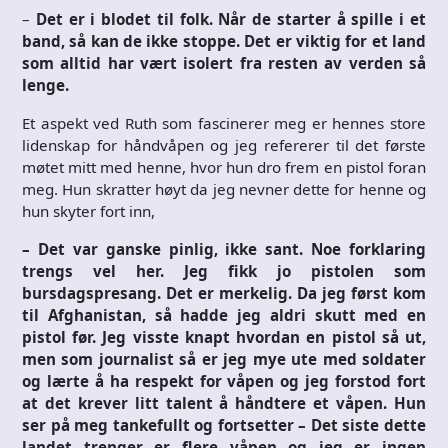
–
Det er i blodet til folk. Når de starter å spille i et
band, så kan de ikke stoppe. Det er viktig for et land
som alltid har vært isolert fra resten av verden så
lenge.
Et aspekt ved Ruth som fascinerer meg er hennes store
lidenskap for håndvåpen og jeg refererer til det første
møtet mitt med henne, hvor hun dro frem en pistol foran
meg. Hun skratter høyt da jeg nevner dette for henne og
hun skyter fort inn,
– Det var ganske pinlig, ikke sant. Noe forklaring
trengs vel her. Jeg fikk jo pistolen som
bursdagspresang. Det er merkelig. Da jeg først kom
til Afghanistan, så hadde jeg aldri skutt med en
pistol før. Jeg visste knapt hvordan en pistol så ut,
men som journalist så er jeg mye ute med soldater
og lærte å ha respekt for våpen og jeg forstod fort
at det krever litt talent å håndtere et våpen. Hun
ser på meg tankefullt og fortsetter – Det siste dette
landet trenger er flere våpen og jeg er ingen