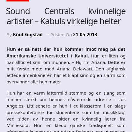
Sound Centrals kvinnelige
artister – Kabuls virkelige helter
By
Knut Gigstad
Posted On
21-05-2013
Hun er så nett der hun kommer imot meg på det
Amerikanske Universitetet i Kabul.
Hun er liten og
har alltid et smil om munnen. – Hi, I’m Ariana. Dette er
mitt første møte med Ariana Delawari. Den afghansk
ættede amerikaneren har et kjapt sinn og en sjarm som
overvinner alle hun møter.
Hun har en varm lattermild stemme og en slang som
minner sterkt om hennes nåværende adresse i Los
Angeles. Litt senere er hun i et klasserom i en slags
pressekonferanse for studentene som tar musikkfag.
Ved siden av henne sitter en kvinnelig lærer fra
Minnesota. Hun er kledd ganske tradisjonelt som
afghanske kvinner er, og Ariana Delawari ser ut som en