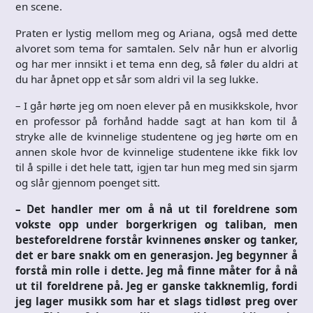
en scene.
Praten er lystig mellom meg og Ariana, også med dette
alvoret som tema for samtalen. Selv når hun er alvorlig
og har mer innsikt i et tema enn deg, så føler du aldri at
du har åpnet opp et sår som aldri vil la seg lukke.
– I går hørte jeg om noen elever på en musikkskole, hvor
en professor på forhånd hadde sagt at han kom til å
stryke alle de kvinnelige studentene og jeg hørte om en
annen skole hvor de kvinnelige studentene ikke fikk lov
til å spille i det hele tatt, igjen tar hun meg med sin sjarm
og slår gjennom poenget sitt.
– Det handler mer om å nå ut til foreldrene som
vokste opp under borgerkrigen og taliban, men
besteforeldrene forstår kvinnenes ønsker og tanker,
det er bare snakk om en generasjon. Jeg begynner å
forstå min rolle i dette. Jeg må finne måter for å nå
ut til foreldrene på. Jeg er ganske takknemlig, fordi
jeg lager musikk som har et slags tidløst preg over