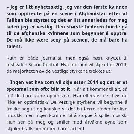
– Jeg er litt nyhetsaktig. Jeg var den første kvinnen
som opptredte på en scene i Afghanistan etter at
Taliban ble styrtet og det er litt annerledes for meg
siden jeg er vestlig. Den største hederen burde gå
til de afghanske kvinnene som begynner å opptre.
De må ikke være sexy på scenen, de må bare ha
talent.
Ruth er både journalist, men også nært knyttet til
festivalen Sound Central. Hva tror hun vil skje etter 2014,
da majoriteten av de vestlige styrkene trekkes ut?
–
Ingen vet hva som vil skje etter 2014 og det er et
spørsmål som ofte blir stilt.
Når alt kommer til alt, så
må du bare være optimistisk. Hva ellers er det hvis du
ikke er optimistisk? De vestlige styrkene vil begynne å
trekke seg ut og kanskje vil det bli færre steder for live
musikk, men ingen kommer til å stoppe å spille musikk.
Hun ser på meg og smiler med årvåkne øyne som
skjuler titalls timer med hardt arbeid.