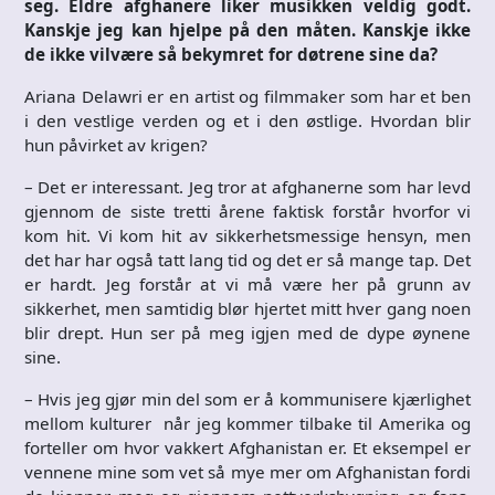
seg. Eldre afghanere liker musikken veldig godt.
Kanskje jeg kan hjelpe på den måten. Kanskje ikke
de ikke vilvære så bekymret for døtrene sine da?
Ariana Delawri er en artist og filmmaker som har et ben
i den vestlige verden og et i den østlige. Hvordan blir
hun påvirket av krigen?
– Det er interessant. Jeg tror at afghanerne som har levd
gjennom de siste tretti årene faktisk forstår hvorfor vi
kom hit. Vi kom hit av sikkerhetsmessige hensyn, men
det har har også tatt lang tid og det er så mange tap. Det
er hardt. Jeg forstår at vi må være her på grunn av
sikkerhet, men samtidig blør hjertet mitt hver gang noen
blir drept. Hun ser på meg igjen med de dype øynene
sine.
– Hvis jeg gjør min del som er å kommunisere kjærlighet
mellom kulturer når jeg kommer tilbake til Amerika og
forteller om hvor vakkert Afghanistan er. Et eksempel er
vennene mine som vet så mye mer om Afghanistan fordi