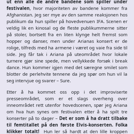
ut enn alle de andre bandene som spiller under
festivalen
, hvor majoriteten av bandene kommer fra
Afghanistan. Jeg ser mye av den samme reaksjonen hos
publikum da hun spiller på hovedvenuen IFA. Scenen er
veldig lik en kinosal og de fleste publikummerne sitter
på stoler, bortsett fra en liten klynge helt fremst som
hopper og danser, men under Arianas konsert er de
rolige, tilfreds med ha armene i været og vaie fra side til
side. Jeg får tak i Ariana på uteområdet hvor lokale
turnere gjør sine spede, men vellykkede forsøk i break
dance. Hun kommer igjen med det særegne smilet som
blotter de perlehvite tennene da jeg spør om hun vil la
seg intervjue og svarer – Sure.
Etter å ha kommet oss opp i det improviserte
presseområdet, som er et slags overheng over
inneområdet rett utenfor hovedscenen, spør jeg Ariana
om hva hun synes om festivalen etter å ha spilt tre
konserter på to dager –
Det er som å ha dratt tilbake
til femtitallet på den første Elvis-konserten. Folka
klikker totalt!
Hun ler så hardt at den lille kroppen