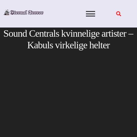
Skip
to
content
Sound Centrals kvinnelige artister –
Kabuls virkelige helter