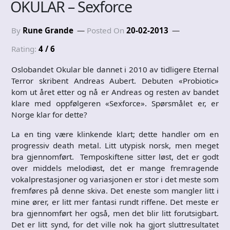
OKULAR – Sexforce
By
Rune Grande
Posted On
20-02-2013
Rating:
4 / 6
Oslobandet Okular ble dannet i 2010 av tidligere Eternal
Terror skribent Andreas Aubert. Debuten «Probiotic»
kom ut året etter og nå er Andreas og resten av bandet
klare med oppfølgeren «Sexforce». Spørsmålet er, er
Norge klar for dette?
La en ting være klinkende klart; dette handler om en
progressiv death metal. Litt utypisk norsk, men meget
bra gjennomført. Temposkiftene sitter løst, det er godt
over middels melodiøst, det er mange fremragende
vokalprestasjoner og variasjonen er stor i det meste som
fremføres på denne skiva. Det eneste som mangler litt i
mine ører, er litt mer fantasi rundt riffene. Det meste er
bra gjennomført her også, men det blir litt forutsigbart.
Det er litt synd, for det ville nok ha gjort sluttresultatet