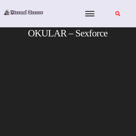
Skip
to
content
OKULAR – Sexforce