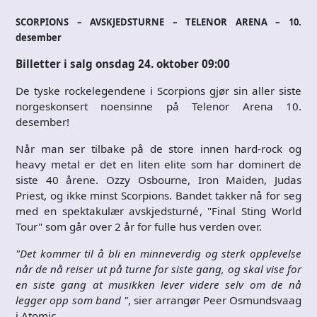
SCORPIONS – AVSKJEDSTURNE – TELENOR ARENA – 10.
desember
Billetter i salg onsdag 24. oktober 09:00
De tyske rockelegendene i Scorpions gjør sin aller siste
norgeskonsert noensinne på Telenor Arena 10.
desember!
Når man ser tilbake på de store innen hard-rock og
heavy metal er det en liten elite som har dominert de
siste 40 årene. Ozzy Osbourne, Iron Maiden, Judas
Priest, og ikke minst Scorpions. Bandet takker nå for seg
med en spektakulær avskjedsturné, "Final Sting World
Tour" som går over 2 år for fulle hus verden over.
"Det kommer til å bli en minneverdig og sterk opplevelse
når de nå reiser ut på turne for siste gang, og skal vise for
en siste gang at musikken lever videre selv om de nå
legger opp som band "
, sier arrangør Peer Osmundsvaag
i Atomic.