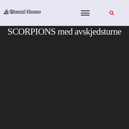
Skip
to
content
SCORPIONS med avskjedsturne