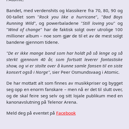
Bandet, med verdenshits og klassikere fra 70, 80, 90 og
00-tallet som "
Rock you like a hurricane
", "
Bad Boys
Running Wild
", og powerbaladene "
Still loving you
" og
"
Wind of change
" har de faktisk solgt over utrolige 100
millioner album – noe som gjør de til et av de mest solgt
bandene gjennom tidene.
"De er ikke mange band som har holdt på så lenge og så
sterkt gjennom 40 år, som fortsatt leverer fantastiske
show, og vi er stolte over å kunne samle fansen til en siste
konsert også i Norge"
, sier Peer Osmundsvaag i Atomic.
De har mottatt alt som finnes av musikkpriser og bygget
seg opp en enorm fanskare – men nå er det til slutt over,
og de skal feire seg selv og sitt lojale publikum med en
kanonavslutning på Telenor Arena.
Meld deg på eventet på
Facebook