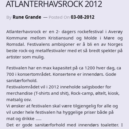
ATLANTERHAVSROCK 2012
By
Rune Grande
Posted On
03-08-2012
Atlanterhavsrock er en 2- dagers rockefestival i Averøy
Kommune mellom Kristiansund og Molde i Møre og
Romsdal. Festivalens ambisjoner er å bli en av Norges
beste rock-og metalfestivaler med et så bredt spekter på
artister som mulig.
Festivalen har en max kapasitet på ca 1200 hver dag, ca
700 i konsertområdet. Konsertene er innendørs. Gode
sanitærforhold.
Festivalområdet vil i 2012 inneholde salgsboder for
merchandise (T-shirts and shit), Rock-camp, øltelt, kiosk,
matsalg osv.
Vi ønsker at festivalen skal være tilgjengelig for alle og
vil under hele festivalen ha hyggelige priser både på
mat og drikke …..
Det er gode sanitærforhold med innendørs toaletter. I