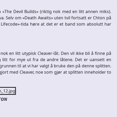
a «The Devil Builds» (riktig nok med en litt annen miks).
a. Selv om «Death Awaits» uten tvil fortsatt er Chton på
 Lifecode»-tida høre at det er et band som absolutt har
k en litt utypisk Cleaver-låt. Den vil ikke bli å finne på
litt for mye ut fra de andre låtene. Det er uansett en
 grunnen til at vi har valgt å bruke den på denne splitten.
jort med Cleaver, noe som gjør at splitten inneholder to
TON