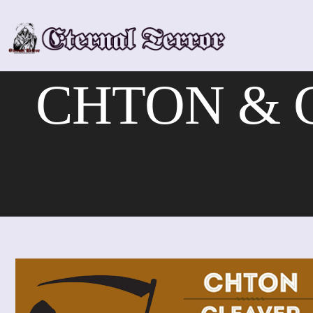
Skip
to
content
CHTON & C