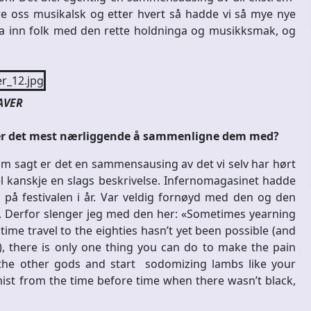
re oss musikalsk og etter hvert så hadde vi så mye nye
dra inn folk med den rette holdninga og musikksmak, og
AVER
m er det mest nærliggende å sammenligne dem med?
 Som sagt er det en sammensausing av det vi selv har hørt
vel kanskje en slags beskrivelse. Infernomagasinet hadde
e på festivalen i år. Var veldig fornøyd med den og den
lv. Derfor slenger jeg med den her: «Sometimes yearning
time travel to the eighties hasn’t yet been possible (and
, there is only one thing you can do to make the pain
the other gods and start sodomizing lambs like your
mist from the time before time when there wasn’t black,