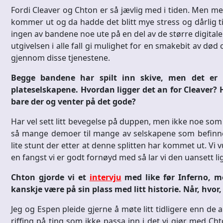
Fordi Cleaver og Chton er så jævlig med i tiden. Men mest
kommer ut og da hadde det blitt mye stress og dårlig tid
ingen av bandene noe ute på en del av de større digitale
utgivelsen i alle fall gi mulighet for en smakebit av død 
gjennom disse tjenestene.
Begge bandene har spilt inn skive, men det er
plateselskapene. Hvordan ligger det an for Cleaver? 
bare der og venter på det gode?
Har vel sett litt bevegelse på duppen, men ikke noe som vi
så mange demoer til mange av selskapene som befinner
lite stunt der etter at denne splitten har kommet ut. Vi v
en fangst vi er godt fornøyd med så lar vi den uansett l
Chton gjorde vi et
intervju
med like før Inferno, m
kanskje være på sin plass med litt historie. Når, hvo
Jeg og Espen pleide gjerne å møte litt tidligere enn de 
riffing på ting som ikke passa inn i det vi gjør med Ch