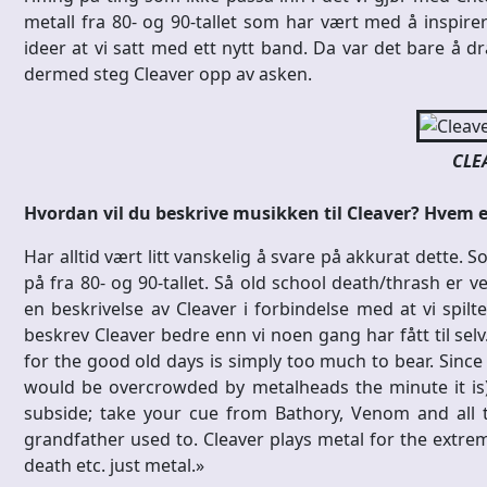
metall fra 80- og 90-tallet som har vært med å inspire
ideer at vi satt med ett nytt band. Da var det bare å 
dermed steg Cleaver opp av asken.
CLE
Hvordan vil du beskrive musikken til Cleaver? Hve
Har alltid vært litt vanskelig å svare på akkurat dette.
på fra 80- og 90-tallet. Så old school death/thrash er 
en beskrivelse av Cleaver i forbindelse med at vi spilt
beskrev Cleaver bedre enn vi noen gang har fått til se
for the good old days is simply too much to bear. Since 
would be overcrowded by metalheads the minute it is)
subside; take your cue from Bathory, Venom and all 
grandfather used to. Cleaver plays metal for the extre
death etc. just metal.»