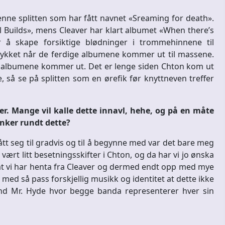
nne splitten som har fått navnet «Sreaming for death».
l Builds», mens Cleaver har klart albumet «When there’s
å skape forsiktige blødninger i trommehinnene til
 trykket når de ferdige albumene kommer ut til massene.
r albumene kommer ut. Det er lenge siden Chton kom ut
 så se på splitten som en ørefik før knyttneven treffer
r. Mange vil kalle dette innavl, hehe, og på en måte
tanker rundt dette?
gått seg til gradvis og til å begynne med var det bare meg
ært litt besetningsskifter i Chton, og da har vi jo ønska
il at vi har henta fra Cleaver og dermed endt opp med mye
ed så pass forskjellig musikk og identitet at dette ikke
and Mr. Hyde hvor begge banda representerer hver sin