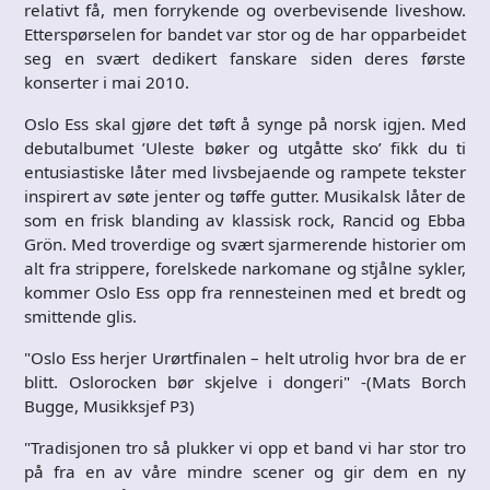
relativt få, men forrykende og overbevisende liveshow.
Etterspørselen for bandet var stor og de har opparbeidet
seg en svært dedikert fanskare siden deres første
konserter i mai 2010.
Oslo Ess skal gjøre det tøft å synge på norsk igjen. Med
debutalbumet ’Uleste bøker og utgåtte sko’ fikk du ti
entusiastiske låter med livsbejaende og rampete tekster
inspirert av søte jenter og tøffe gutter. Musikalsk låter de
som en frisk blanding av klassisk rock, Rancid og Ebba
Grön. Med troverdige og svært sjarmerende historier om
alt fra strippere, forelskede narkomane og stjålne sykler,
kommer Oslo Ess opp fra rennesteinen med et bredt og
smittende glis.
"Oslo Ess herjer Urørtfinalen – helt utrolig hvor bra de er
blitt. Oslorocken bør skjelve i dongeri" -(Mats Borch
Bugge, Musikksjef P3)
"Tradisjonen tro så plukker vi opp et band vi har stor tro
på fra en av våre mindre scener og gir dem en ny