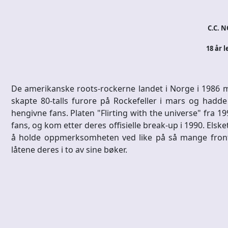
C.C. N
18 år l
De amerikanske roots-rockerne landet i Norge i 1986
skapte 80-talls furore på Rockefeller i mars og hadde d
hengivne fans. Platen "Flirting with the universe" fra 
fans, og kom etter deres offisielle break-up i 1990. Els
å holde oppmerksomheten ved like på så mange fronter
låtene deres i to av sine bøker.