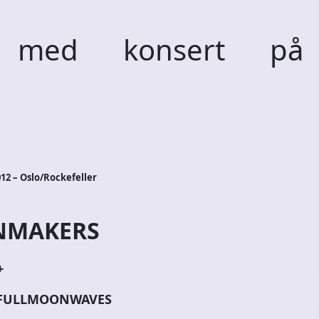
 med konsert på
12 – Oslo/Rockefeller
NMAKERS
+
 FULLMOONWAVES