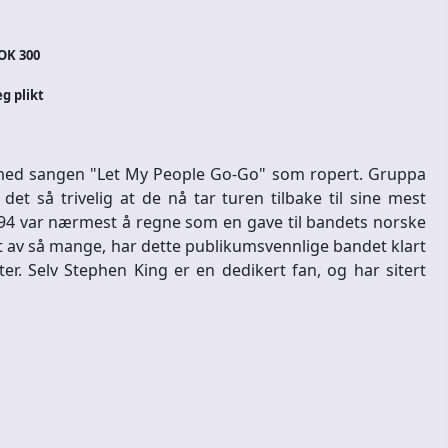
OK 300
eg plikt
 med sangen "Let My People Go-Go" som ropert. Gruppa
et så trivelig at de nå tar turen tilbake til sine mest
1994 var nærmest å regne som en gave til bandets norske
ket av så mange, har dette publikumsvennlige bandet klart
. Selv Stephen King er en dedikert fan, og har sitert