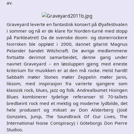
av.
Graveyard leverte en fantastisk konsert på Øyafestivalen
i sommer og nå er de klare for Norden-turné med stopp
på Parkteatret! Da de svenske doom- og stonerrockere
Norrsken ble oppløst i 2000, dannet gitarist Magnus
Pelander bandet Witchcraft. De øvrige medlemmene
fortsatte derimot samarbeidet, denne gang under
navnet Graveyard – en løssluppen gjeng med eneste
kriterium for musikken er at den må rocke. Helst hardt!
Sabbath møter Stones møter Zeppelin møter Janis,
liksom, med inspirasjon fra varierte sjangere som
klassisk rock, blues, jazz og folk. Andrealbumet Hisingen
Blues kombinerer tydelige referanser til 70-tallets
bredbeint rock med et mektig og moderne lydbilde, det
hele produsert og mikset av Don Alsterberg (José
Gonzales, Junip, The Soundtrack Of Our Lives, The
International Noise Conspiracy) i Göteborgs Don Pierre
Studios.