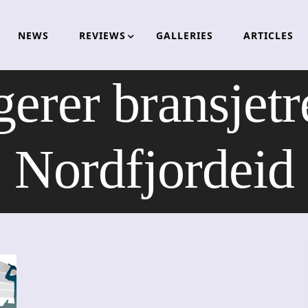
NEWS
REVIEWS
GALLERIES
ARTICLES
erer bransjetre
Nordfjordeid