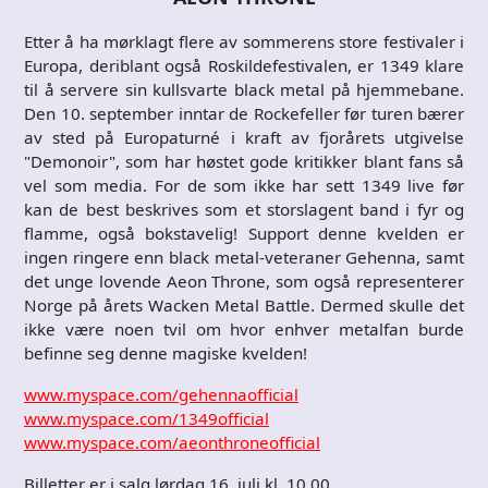
Etter å ha mørklagt flere av sommerens store festivaler i
Europa, deriblant også Roskildefestivalen, er 1349 klare
til å servere sin kullsvarte black metal på hjemmebane.
Den 10. september inntar de Rockefeller før turen bærer
av sted på Europaturné i kraft av fjorårets utgivelse
"Demonoir", som har høstet gode kritikker blant fans så
vel som media. For de som ikke har sett 1349 live før
kan de best beskrives som et storslagent band i fyr og
flamme, også bokstavelig! Support denne kvelden er
ingen ringere enn black metal-veteraner Gehenna, samt
det unge lovende Aeon Throne, som også representerer
Norge på årets Wacken Metal Battle. Dermed skulle det
ikke være noen tvil om hvor enhver metalfan burde
befinne seg denne magiske kvelden!
www.myspace.com/gehennaofficial
www.myspace.com/1349official
www.myspace.com/aeonthroneofficial
Billetter er i salg lørdag 16. juli kl. 10.00.