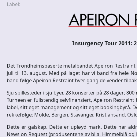
Label:
Insurgency Tour 2011: 2
Det Trondheimsbaserte metalbandet Apeiron Restraint l
juli til 13. august. Med på laget har vi band fra hele N
band følge Apeiron Restraint hver gang de vender tilbake
Sju spillesteder i sju byer. 28 konserter på 28 dager; 800 
Turneen er fullstendig selvfinansiert, Apeiron Restraint 
label, sitt eget management og sitt eget bookingbyrå. De
rekkefølge: Molde, Bergen, Stavanger, Kristiansand, Os
Dette er galskap. Dette er upløyd mark. Dette har aldri
News on Request (produsentene av bl.a. Himmelblå og 