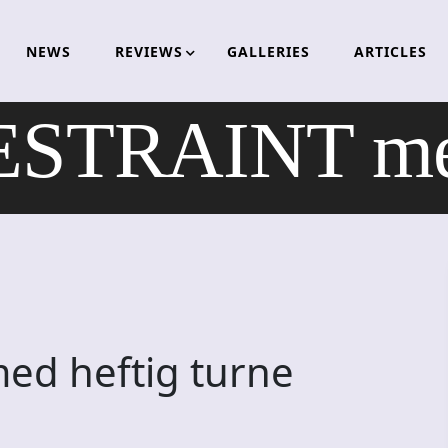
NEWS
REVIEWS
GALLERIES
ARTICLES
TRAINT med 
d heftig turne