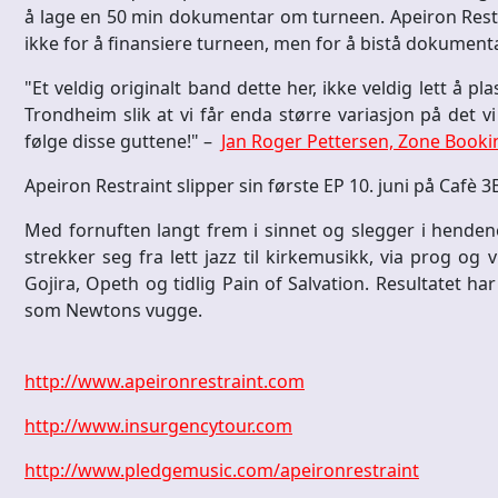
å lage en 50 min dokumentar om turneen. Apeiron Restr
ikke for å finansiere turneen, men for å bistå dokument
"Et veldig originalt band dette her, ikke veldig lett å 
Trondheim slik at vi får enda større variasjon på det v
følge disse guttene!" –
Jan Roger Pettersen, Zone Booki
Apeiron Restraint slipper sin første EP 10. juni på Cafè 3
Med fornuften langt frem i sinnet og slegger i hendene
strekker seg fra lett jazz til kirkemusikk, via prog og 
Gojira, Opeth og tidlig Pain of Salvation. Resultatet ha
som Newtons vugge.
http://www.apeironrestraint.com
http://www.insurgencytour.com
http://www.pledgemusic.com/apeironrestraint