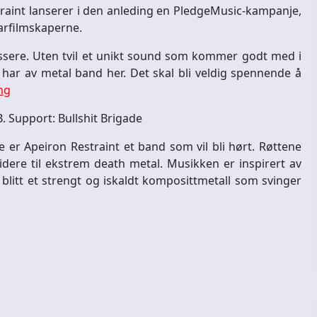
aint lanserer i den anleding en PledgeMusic-kampanje,
arfilmskaperne.
plassere. Uten tvil et unikt sound som kommer godt med i
i har av metal band her. Det skal bli veldig spennende å
ng
B. Support: Bullshit Brigade
 er Apeiron Restraint et band som vil bli hørt. Røttene
videre til ekstrem death metal. Musikken er inspirert av
r blitt et strengt og iskaldt komposittmetall som svinger