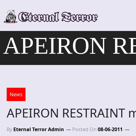
Skip
to
content
APEIRON RES
News
APEIRON RESTRAINT me
By
Eternal Terror Admin
Posted On
08-06-2011