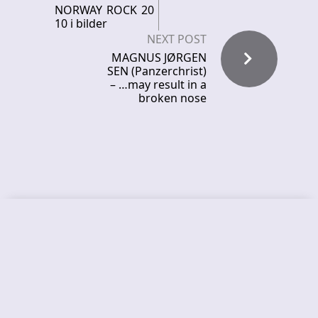
NORWAY ROCK 20
10 i bilder
NEXT POST
MAGNUS JØRGEN
SEN (Panzerchrist)
– …may result in a
broken nose
Recent News
FROCKET – releases debut single
ORCHID SYMMETRY – new single out