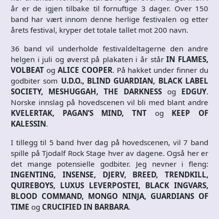
år er de igjen tilbake til fornuftige 3 dager. Over 150
band har vært innom denne herlige festivalen og etter
årets festival, kryper det totale tallet mot 200 navn.
36 band vil underholde festivaldeltagerne den andre
helgen i juli og øverst på plakaten i år står
IN FLAMES,
VOLBEAT
og
ALICE COOPER
. På hakket under finner du
godbiter som
U.D.O., BLIND GUARDIAN, BLACK LABEL
SOCIETY, MESHUGGAH, THE DARKNESS
og
EDGUY
.
Norske innslag på hovedscenen vil bli med blant andre
KVELERTAK, PAGAN’S MIND, TNT
og
KEEP OF
KALESSIN
.
I tillegg til 5 band hver dag på hovedscenen, vil 7 band
spille på Tjodalf Rock Stage hver av dagene. Også her er
det mange potensielle godbiter. Jeg nevner i fleng:
INGENTING, INSENSE, DJERV, BREED, TRENDKILL,
QUIREBOYS, LUXUS LEVERPOSTEI, BLACK INGVARS,
BLOOD COMMAND, MONGO NINJA, GUARDIANS OF
TIME
og
CRUCIFIED IN BARBARA
.