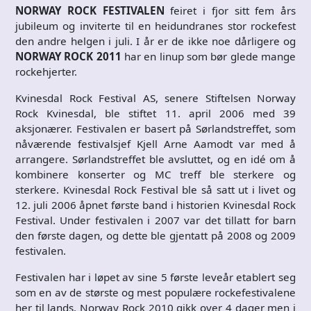
NORWAY ROCK FESTIVALEN
feiret i fjor sitt fem års
jubileum og inviterte til en heidundranes stor rockefest
den andre helgen i juli. I år er de ikke noe dårligere og
NORWAY ROCK 2011
har en linup som bør glede mange
rockehjerter.
Kvinesdal Rock Festival AS, senere Stiftelsen Norway
Rock Kvinesdal, ble stiftet 11. april 2006 med 39
aksjonærer. Festivalen er basert på Sørlandstreffet, som
nåværende festivalsjef Kjell Arne Aamodt var med å
arrangere. Sørlandstreffet ble avsluttet, og en idé om å
kombinere konserter og MC treff ble sterkere og
sterkere. Kvinesdal Rock Festival ble så satt ut i livet og
12. juli 2006 åpnet første band i historien Kvinesdal Rock
Festival. Under festivalen i 2007 var det tillatt for barn
den første dagen, og dette ble gjentatt på 2008 og 2009
festivalen.
Festivalen har i løpet av sine 5 første leveår etablert seg
som en av de største og mest populære rockefestivalene
her til lands. Norway Rock 2010 gikk over 4 dager men i