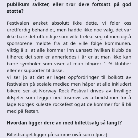
publikum svikter, eller tror dere fortsatt på god
støtte?
Festivalen ønsket absolutt ikke dette, vi føler oss
urettferdig behandlet, men hadde ikke noe valg, det var
ikke bare det offentlige som ville trekke seg ut men også
sponsorene meldte fra at de ville følge kommunen.
Viktig å si at alle kommer inn uansett hvilken klubb de
tilhører, det som er annerledes i år er at man ikke kan
bære symboler som viser at man tilhører 1 % klubber
eller er supporter til disse.
Vi ser jo at det er laget oppfordringer til boikott av
festivalen på sosiale medier, men håper at alle inkludert
bikere ser at Norway Rock Festival drives av frivillige
ildsjeler som legger ned tusenvis av arbeidstimer for å
lage Norges kuleste rockefest og at de kommer for å bli
med på festen.
Hvordan ligger dere an med billettsalg så langt?
Billettsalget ligger på samme nivå som i fjor:-)