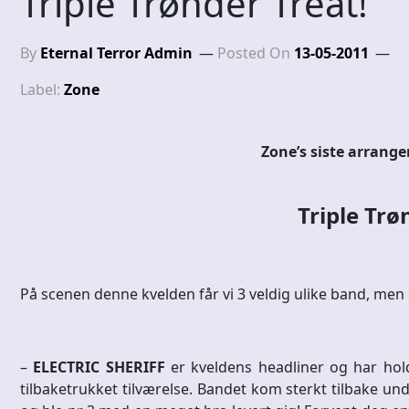
Triple Trønder Treat!
By
Eternal Terror Admin
Posted On
13-05-2011
Label:
Zone
Zone’s siste arrang
Triple Trø
På scenen denne kvelden får vi 3 veldig ulike band, men
–
ELECTRIC SHERIFF
er kveldens headliner og har hol
tilbaketrukket tilværelse. Bandet kom sterkt tilbake un