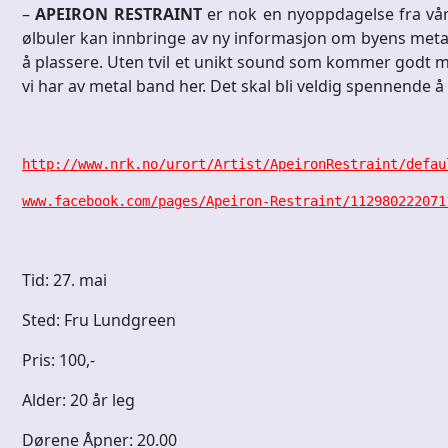
–
APEIRON RESTRAINT
er nok en nyoppdagelse fra vår 
ølbuler kan innbringe av ny informasjon om byens metal sc
å plassere. Uten tvil et unikt sound som kommer godt med
vi har av metal band her. Det skal bli veldig spennende å
http://www.nrk.no/urort/Artist/ApeironRestraint/defau
www.facebook.com/pages/Apeiron-Restraint/112980222071
Tid: 27. mai
Sted: Fru Lundgreen
Pris: 100,-
Alder: 20 år leg
Dørene Åpner: 20.00