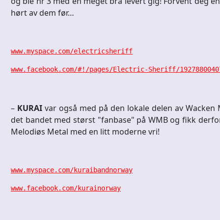
og ble nr 3 med en meget bra levert gig! Forvent deg en
hørt av dem før…
www.myspace.com/electricsheriff
www.facebook.com/#!/pages/Electric-Sheriff/1927880040
–
KURAI
var også med på den lokale delen av Wacken Met
det bandet med størst "fanbase" på WMB og fikk derfor 
Melodiøs Metal med en litt moderne vri!
www.myspace.com/kuraibandnorway
www.facebook.com/kurainorway