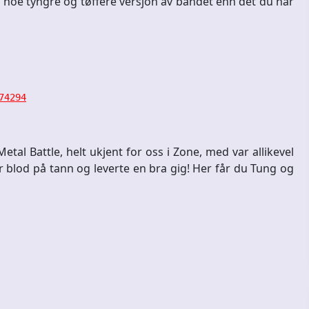
 noe tyngre og tøffere versjon av bandet enn det du har
74294
al Battle, helt ukjent for oss i Zone, med var allikevel
blod på tann og leverte en bra gig! Her får du Tung og