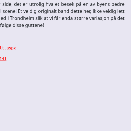
side, det er utrolig hva et besøk på en av byens bedre
ene! Et veldig originalt band dette her, ikke veldig lett
 i Trondheim slik at vi får enda større variasjon på det
 følge disse guttene!
lt.aspx
141