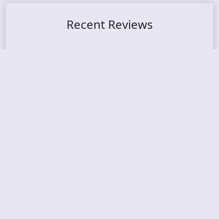
Recent Reviews
DOUBLE MUTE – Corporate Culture: CEO Edition
METASOMA – Core
THOSE MADE BROKEN – A Door You Can Never C
lose
JASON WOOD & MATT JOHNSON – Cognitive Diss
ident: Conversations with THE THE’s Matt Johns
on
CAIRISS – Wilderness