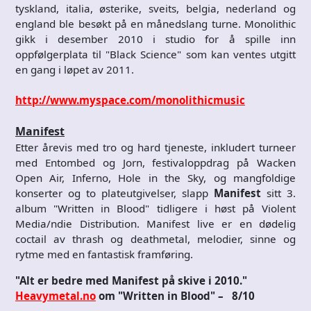
tyskland, italia, østerike, sveits, belgia, nederland og
england ble besøkt på en månedslang turne. Monolithic
gikk i desember 2010 i studio for å spille inn
oppfølgerplata til "Black Science" som kan ventes utgitt
en gang i løpet av 2011.
http://www.myspace.com/monolithicmusic
Manifest
Etter årevis med tro og hard tjeneste, inkludert turneer
med Entombed og Jorn, festivaloppdrag på Wacken
Open Air, Inferno, Hole in the Sky, og mangfoldige
konserter og to plateutgivelser, slapp
Manifest
sitt 3.
album "Written in Blood" tidligere i høst på Violent
Media/ndie Distribution. Manifest live er en dødelig
coctail av thrash og deathmetal, melodier, sinne og
rytme med en fantastisk framføring.
"Alt er bedre med Manifest på skive i 2010."
Heavymetal.no
om "Written in Blood" –
8/10