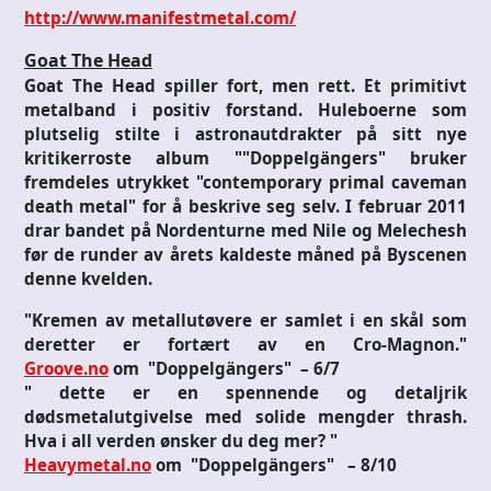
http://www.manifestmetal.com/
Goat The Head
Goat The Head spiller fort, men rett. Et primitivt
metalband i positiv forstand. Huleboerne som
plutselig stilte i astronautdrakter på sitt nye
kritikerroste album ""Doppelgängers" bruker
fremdeles utrykket "contemporary primal caveman
death metal" for å beskrive seg selv. I februar 2011
drar bandet på Nordenturne med Nile og Melechesh
før de runder av årets kaldeste måned på Byscenen
denne kvelden.
"Kremen av metallutøvere er samlet i en skål som
deretter er fortært av en Cro-Magnon."
Groove.no
om "Doppelgängers" – 6/7
" dette er en spennende og detaljrik
dødsmetalutgivelse med solide mengder thrash.
Hva i all verden ønsker du deg mer? "
Heavymetal.no
om "Doppelgängers" – 8/10