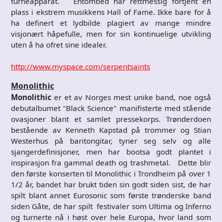
turneapparat. Entombed har rettmessig fortjent en
plass i ekstrem musikkens Hall of Fame. Ikke bare for å
ha definert et lydbilde plagiert av mange mindre
visjonært håpefulle, men for sin kontinuelige utvikling
uten å ha ofret sine idealer.
http://www.myspace.com/serpentsaints
Monolithic
Monolithic
er et av Norges mest unike band, noe også
debutalbumet "Black Science" manifisterte med stående
ovasjoner blant et samlet pressekorps. Trønderdoen
bestående av Kenneth Kapstad på trommer og Stian
Westerhus på baritongitar, tyner seg selv og alle
sjangerdefinisjoner, men har bootsa godt plantet i
inspirasjon fra gammal death og trashmetal. Dette blir
den første konserten til Monolithic i Trondheim på over 1
1/2 år, bandet har brukt tiden sin godt siden sist, de har
spilt blant annet Eurosonic som første trønderske band
siden Gåte, de har spilt festivaler som Ultima og Inferno
og turnerte nå i høst over hele Europa, hvor land som