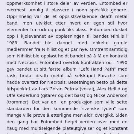
oppmerksomhet i store deler av verden. Entombed er
nærmest umulig å plassere i noen spesifikk genere.
Opprinnelig var de et oppsiktsvekkende death metal
band, men utviklet etter hvert en egen stil hvor
elementer fra rock og punk fikk plass. Entombed dukket
opp i kjølevannet av oppløsningen til bandet Nihilis i
1989. Bandet ble dannet med enkelte gamle
medlemmer fra Nihilist og et par nye. Omtrent samtidig
som Nihilist ble oppløst holdt bandet på å få en kontrakt
med Necrosis. Entombed overtok kontrakten og i 1990
gav bandet ut sitt første album "Left Hand Path" med
rask, brutal death metal på selskapet Earache som
hadde overtatt for Necrosis. Besetningen besto på dette
tidspunktet av Lars Goran Petrov (vokal), Alex Hellid og
Uffe Cederlund (gitarer og delt bass) og Nicke Anderson
(trommer). Det var en en produksjon som ville sette
standarden for den kommende "svenske lyden" som
mange ville prøve å etterligne men aldri overgikk. Siden
den gang har Entombed herjet verden over med en
haug med multiselgende plateutgivelser og et konstant