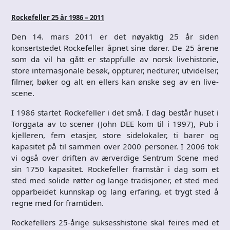
Rockefeller 25 år 1986 – 2011
Den 14. mars 2011 er det nøyaktig 25 år siden
konsertstedet Rockefeller åpnet sine dører. De 25 årene
som da vil ha gått er stappfulle av norsk livehistorie,
store internasjonale besøk, oppturer, nedturer, utvidelser,
filmer, bøker og alt en ellers kan ønske seg av en live-
scene.
I 1986 startet Rockefeller i det små. I dag består huset i
Torggata av to scener (John DEE kom til i 1997), Pub i
kjelleren, fem etasjer, store sidelokaler, ti barer og
kapasitet på til sammen over 2000 personer. I 2006 tok
vi også over driften av ærverdige Sentrum Scene med
sin 1750 kapasitet. Rockefeller framstår i dag som et
sted med solide røtter og lange tradisjoner, et sted med
opparbeidet kunnskap og lang erfaring, et trygt sted å
regne med for framtiden.
Rockefellers 25-årige suksesshistorie skal feires med et