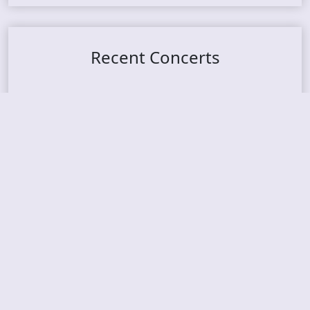
Recent Concerts
Tons of Rock 2026 – Day 4
Tons of Rock 2026 – Day 3
Tons of Rock 2026 – Day 2
Tons Of Rock 2026 – Day 1
GOATMILKER & DUNE SEA – 05.06.2026 – Bergen,
Norway