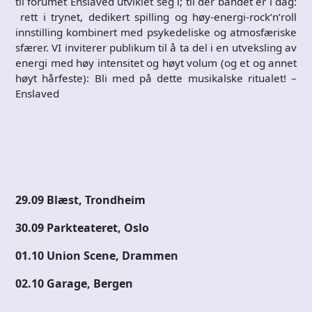
til forumet Enslaved utviklet seg i; til der bandet er i dag:
rett i trynet, dedikert spilling og høy-energi-rock’n’roll
innstilling kombinert med psykedeliske og atmosfæriske
sfærer. VI inviterer publikum til å ta del i en utveksling av
energi med høy intensitet og høyt volum (og et og annet
høyt hårfeste): Bli med på dette musikalske ritualet! –
Enslaved
29.09 Blæst, Trondheim
30.09 Parkteateret, Oslo
01.10 Union Scene, Drammen
02.10 Garage, Bergen