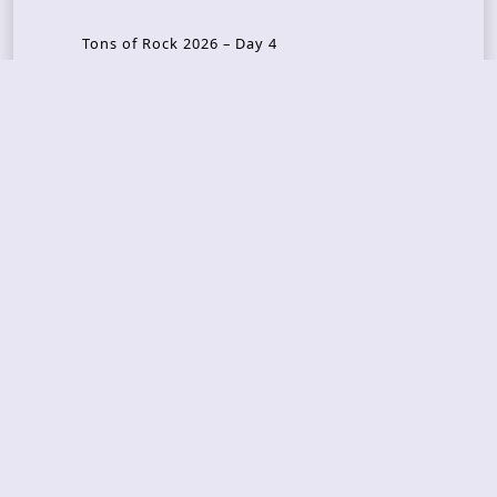
Tons of Rock 2026 – Day 4
Tons of Rock 2026 – Day 3
Tons of Rock 2026 – Day 2
Tons Of Rock 2026 – Day 1
GOATMILKER & DUNE SEA – 05.06.2026 – Bergen,
Norway
Recent Photo Galleries