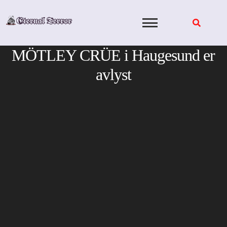
Skip
to
content
MÖTLEY CRÜE i Haugesund er
avlyst