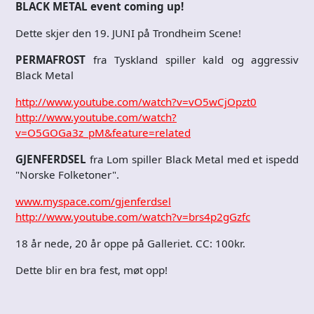
BLACK METAL event coming up!
Dette skjer den 19. JUNI på Trondheim Scene!
PERMAFROST
fra Tyskland spiller kald og aggressiv
Black Metal
http://www.youtube.com/watch?v=vO5wCjOpzt0
http://www.youtube.com/watch?
v=O5GOGa3z_pM&feature=related
GJENFERDSEL
fra Lom spiller Black Metal med et ispedd
"Norske Folketoner".
www.myspace.com/gjenferdsel
http://www.youtube.com/watch?v=brs4p2gGzfc
18 år nede, 20 år oppe på Galleriet. CC: 100kr.
Dette blir en bra fest, møt opp!