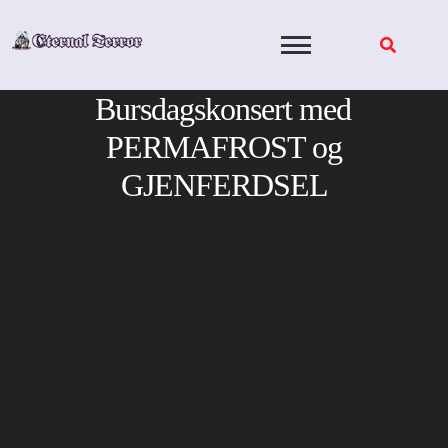
Skip
to
content
Bursdagskonsert med
PERMAFROST og
GJENFERDSEL