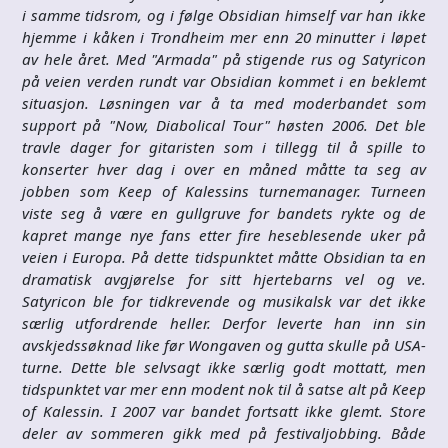
i samme tidsrom, og i følge Obsidian himself var han ikke
hjemme i kåken i Trondheim mer enn 20 minutter i løpet
av hele året. Med "Armada" på stigende rus og Satyricon
på veien verden rundt var Obsidian kommet i en beklemt
situasjon. Løsningen var å ta med moderbandet som
support på "Now, Diabolical Tour" høsten 2006. Det ble
travle dager for gitaristen som i tillegg til å spille to
konserter hver dag i over en måned måtte ta seg av
jobben som Keep of Kalessins turnemanager. Turneen
viste seg å være en gullgruve for bandets rykte og de
kapret mange nye fans etter fire heseblesende uker på
veien i Europa. På dette tidspunktet måtte Obsidian ta en
dramatisk avgjørelse for sitt hjertebarns vel og ve.
Satyricon ble for tidkrevende og musikalsk var det ikke
særlig utfordrende heller. Derfor leverte han inn sin
avskjedssøknad like før Wongaven og gutta skulle på USA-
turne. Dette ble selvsagt ikke særlig godt mottatt, men
tidspunktet var mer enn modent nok til å satse alt på Keep
of Kalessin. I 2007 var bandet fortsatt ikke glemt. Store
deler av sommeren gikk med på festivaljobbing. Både