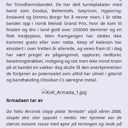
for Trondheimsbandet. De har delt turneplakater med
band som Exodus, Behemoth, Satyricon, Hypocrisy,
Enslaved og Dimmu Borgir for å nevne noen. I år stilte
bandet opp i norsk Melodi Grand Prix, hvor de kom til
finalen og dro i land godt over 200000 stemmer og en
flott tredjeplass. Men framgangen har slettes ikke
kommet gratis eller over natta. Keep of Kalessin har
eksistert i over tretten år allerede, og veien fram til i dag
har vært preget av pågangsmot, oppturer, nedturer,
besetningstrøbbel, motgang og sist men ikke minst troen
på at bandet en vakker dag skulle få den anerkjennelsen
de fortjener av potensialet som alltid har ulmet i gitarist
og bandhøvding Obsidian Cs særegne metal.
Armadaen tar av
Da Tabu Records slapp plata "Armada" utpå våren 2006,
skapte den stor oppsikt i media. Her hjemme var de
største avisene rause med øyne på terningen og nede på