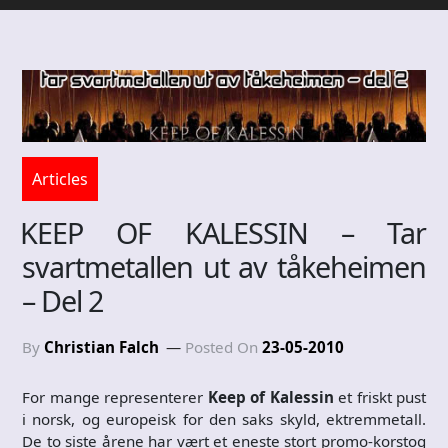
Articles
KEEP OF KALESSIN – Tar
svartmetallen ut av tåkeheimen
– Del 2
By
Christian Falch
Posted On
23-05-2010
For mange representerer
Keep of Kalessin
et friskt pust
i norsk, og europeisk for den saks skyld, ektremmetall.
De to siste årene har vært et eneste stort promo-korstog