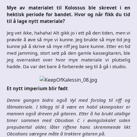
Mye av materialet til Kolossus ble skrevet i en
hektisk periode for bandet. Hvor og når fikk du tid
til å lage nytt materiale?
Jeg vet ikke, hahaha! Alt gikk jo i ett på den tiden, men vi
prøvde å øve så mye vi kunne. Jeg brukte så mye tid jeg
kunne på å skrive så mye riff jeg bare kunne. Etter en tid
med jamming, stort sett på den gamle kassegitaren, ble
jeg overrasket over hvor mye materiale vi plutselig
hadde. Da var det bare å forberede seg til å gå i studio.
Et nytt imperium blir født
Denne gangen bidro også Vyl med forslag til riff og
låtmateriale. I tillegg til å være en habil skinnpisker er
mannen også dreven på gitaren. Etter å ha brukt utallige
timer sammen med Obsidian C i øvingslokalet siden
prepubertal alder, låter riffene hans skremmende likt
Obsidians særegne måte å traktere gitaren på.