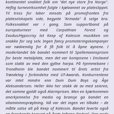
kontinentet snakket folk om "det nye store fra Norge".
Heftig turnevirksomhet fulgte i kjølvannet av plateslippet.
Til tross for laber innsats på promofronten fra
plateselskapets side, begynte "Armada" å selge bra.
Folkesnakket var i gang. Som supportband på
europaturneer med Carpathian Forest og
Exodus/Hypocrisy lot Keep of Kalessin musikken sin
snakke for seg selv. Ingen fancy promoteringskampanjer
var nødvendig for å få folk til å åpne øynene. I
moderlandet ble bandet nominert til Spellemannsprisen
for beste metalplate, men det var kompisene i Enslaved
som stakk av med den gyllne harpa. På hjemmebane i
Trondheim ble bandet nominert til årets artist fra
Trøndelag i forbindelse med UT-Awards. Konkurrentene
var intet mindre enn Dum Dum Boys og Åge
Aleksandersen. Heller ikke her stakk de av med seieren,
det samme gjaldt også Alarmprisen. Men en kjærkommen
anerkjennelse fra media og bransje ga bandet en
vitamininnsprøytning. Nå var det ingen vei tilbake – de
måtte satse alt på Keep of Kalessin. Bandet leverte også
en forrykende konsert på årets Inferno Festival. Den gode