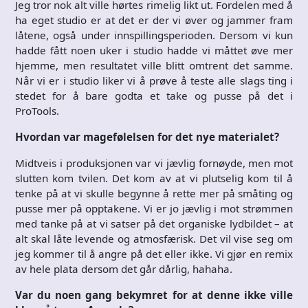
Jeg tror nok alt ville hørtes rimelig likt ut. Fordelen med å
ha eget studio er at det er der vi øver og jammer fram
låtene, også under innspillingsperioden. Dersom vi kun
hadde fått noen uker i studio hadde vi måttet øve mer
hjemme, men resultatet ville blitt omtrent det samme.
Når vi er i studio liker vi å prøve å teste alle slags ting i
stedet for å bare godta et take og pusse på det i
ProTools.
Hvordan var magefølelsen for det nye materialet?
Midtveis i produksjonen var vi jævlig fornøyde, men mot
slutten kom tvilen. Det kom av at vi plutselig kom til å
tenke på at vi skulle begynne å rette mer på småting og
pusse mer på opptakene. Vi er jo jævlig i mot strømmen
med tanke på at vi satser på det organiske lydbildet – at
alt skal låte levende og atmosfærisk. Det vil vise seg om
jeg kommer til å angre på det eller ikke. Vi gjør en remix
av hele plata dersom det går dårlig, hahaha.
Var du noen gang bekymret for at denne ikke ville