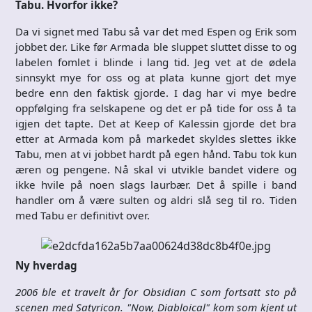
Tabu. Hvorfor ikke?
Da vi signet med Tabu så var det med Espen og Erik som
jobbet der. Like før Armada ble sluppet sluttet disse to og
labelen fomlet i blinde i lang tid. Jeg vet at de ødela
sinnsykt mye for oss og at plata kunne gjort det mye
bedre enn den faktisk gjorde. I dag har vi mye bedre
oppfølging fra selskapene og det er på tide for oss å ta
igjen det tapte. Det at Keep of Kalessin gjorde det bra
etter at Armada kom på markedet skyldes slettes ikke
Tabu, men at vi jobbet hardt på egen hånd. Tabu tok kun
æren og pengene. Nå skal vi utvikle bandet videre og
ikke hvile på noen slags laurbær. Det å spille i band
handler om å være sulten og aldri slå seg til ro. Tiden
med Tabu er definitivt over.
Ny hverdag
2006 ble et travelt år for Obsidian C som fortsatt sto på
scenen med Satyricon. "Now, Diabloical" kom som kjent ut