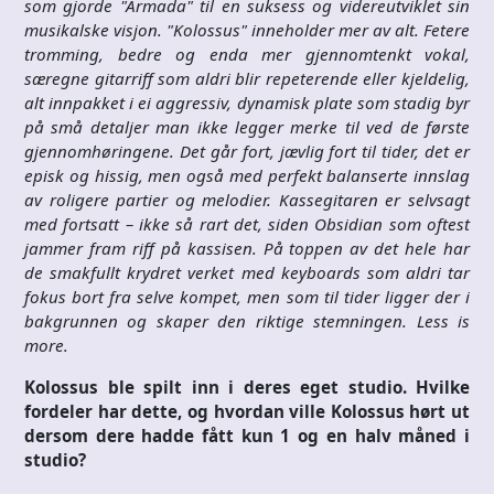
som gjorde "Armada" til en suksess og videreutviklet sin
musikalske visjon. "Kolossus" inneholder mer av alt. Fetere
tromming, bedre og enda mer gjennomtenkt vokal,
særegne gitarriff som aldri blir repeterende eller kjeldelig,
alt innpakket i ei aggressiv, dynamisk plate som stadig byr
på små detaljer man ikke legger merke til ved de første
gjennomhøringene. Det går fort, jævlig fort til tider, det er
episk og hissig, men også med perfekt balanserte innslag
av roligere partier og melodier. Kassegitaren er selvsagt
med fortsatt – ikke så rart det, siden Obsidian som oftest
jammer fram riff på kassisen. På toppen av det hele har
de smakfullt krydret verket med keyboards som aldri tar
fokus bort fra selve kompet, men som til tider ligger der i
bakgrunnen og skaper den riktige stemningen. Less is
more.
Kolossus ble spilt inn i deres eget studio. Hvilke
fordeler har dette, og hvordan ville Kolossus hørt ut
dersom dere hadde fått kun 1 og en halv måned i
studio?