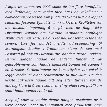
I løpet av sommeren 2007 spilte de inn flere håndfuller
med låtforslag, som vanlig uten bass og vokallinjer. I
elimineringsprosessen som fulgte da "Kolossus" ble lappet
sammen, forsvant Vyls låter inn i arkivene. Kvaliteten var
det absolutt ingenting å si på, men de fulgte ikke
Obsidians visjoner om hvordan "Armada"s oppfølger
skulle være musikalsk. De dukker nok uansett opp før eller
senere. Like før bandet meldte adresseendring til
Morningstar Studios i Trondheim, slang de seg med
Enslaved på nok en Europaturne, bandets fjerde i rekken.
Denne gangen hadde de endelig funnet ut av
lydproblemene som hadde hjemsøkt bandet på scenen i
en årrekke. Forbedringene av konsertlyden var enkel å
legge merke til blant reaksjonene til publikum. Da den
verste bakrusen hadde gitt seg etter turneen var de
endelig klare til å sette sammen ei ny plate som publikum
snart hadde ventet i to år på.
Keep of Kalessin hadde denne gangen privilegiet av å
være herrer i eget hus. Sammen med produsent Rune