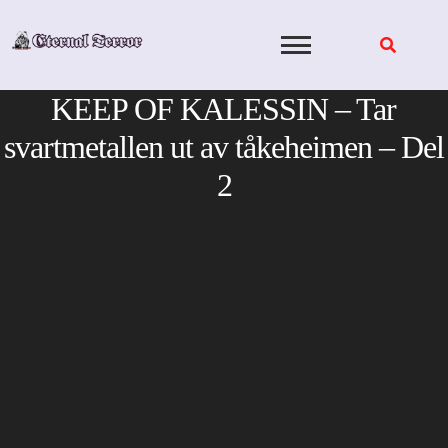
Skip
to
content
KEEP OF KALESSIN – Tar
svartmetallen ut av tåkeheimen – Del
2