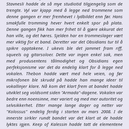
Stavnesli hadde de så mye studiotid tilgjengelig som de
trengte. Vyl var kjapp med å legge ned trommene som
denne gangen er mer fremhevet i lydbildet enn før. Hans
smakfulle tromming hever hvert enkelt spor på plata.
Denne gangen fikk han mer frihet til å gjøre akkurat det
han ville, og det høres. Sjelden har en trommeslager vært
mer viktig for et band. Deretter var det Obsidians tur til å
spikre opptakene. I ukevis ble det jammet fram riff,
squeels og gitarsoloer. Dette var ingen enkel sak, men
med produsentens tålmodighet og Obsidians egen
perfeksjonisme var det da endelig klart for å legge ned
vokalen. Thebon hadde vært med hele veien, og før
mikrofonen ble skrudd på hadde han mange ideer til
vokallinjer klare. Nå kom det klart frem at bandet hadde
utviklet seg voldsomt siden "Armada"-dagene. Vokalen var
bedre enn noensinne, mer variert og med mer autoritet og
selvsikkerhet. Etter mange lange dager og netter var
"Kolossus" endelig ferdig i starten av mars 2008. I de
innerste sirkler rundt bandet var det klart at de hadde
lyktes igjen. Keep of Kalessin hadde tatt de elementene