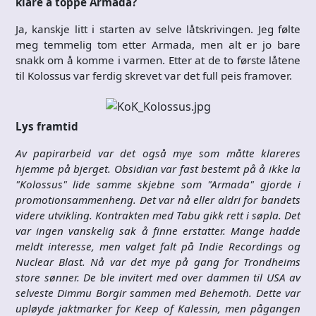
klare å toppe Armada?
Ja, kanskje litt i starten av selve låtskrivingen. Jeg følte
meg temmelig tom etter Armada, men alt er jo bare
snakk om å komme i varmen. Etter at de to første låtene
til Kolossus var ferdig skrevet var det full peis framover.
Lys framtid
Av papirarbeid var det også mye som måtte klareres
hjemme på bjerget. Obsidian var fast bestemt på å ikke la
"Kolossus" lide samme skjebne som "Armada" gjorde i
promotionsammenheng. Det var nå eller aldri for bandets
videre utvikling. Kontrakten med Tabu gikk rett i søpla. Det
var ingen vanskelig sak å finne erstatter. Mange hadde
meldt interesse, men valget falt på Indie Recordings og
Nuclear Blast. Nå var det mye på gang for Trondheims
store sønner. De ble invitert med over dammen til USA av
selveste Dimmu Borgir sammen med Behemoth. Dette var
upløyde jaktmarker for Keep of Kalessin, men pågangen