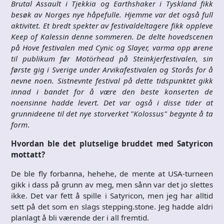
Brutal Assault i Tjekkia og Earthshaker i Tyskland fikk
besøk av Norges nye håpefulle. Hjemme var det også full
aktivitet. Et bredt spekter av festivaldeltagere fikk oppleve
Keep of Kalessin denne sommeren. De delte hovedscenen
på Hove festivalen med Cynic og Slayer, varma opp ørene
til publikum før Motörhead på Steinkjerfestivalen, sin
første gig i Sverige under Arvikafestivalen og Storås for å
nevne noen. Sistnevnte festival på dette tidspunktet gikk
innad i bandet for å være den beste konserten de
noensinne hadde levert. Det var også i disse tider at
grunnideene til det nye storverket "Kolossus" begynte å ta
form
.
Hvordan ble det plutselige bruddet med Satyricon
mottatt?
De ble fly forbanna, hehehe, de mente at USA-turneen
gikk i dass på grunn av meg, men sånn var det jo slettes
ikke. Det var fett å spille i Satyricon, men jeg har alltid
sett på det som en slags stepping.stone. Jeg hadde aldri
planlagt å bli værende der i all fremtid.