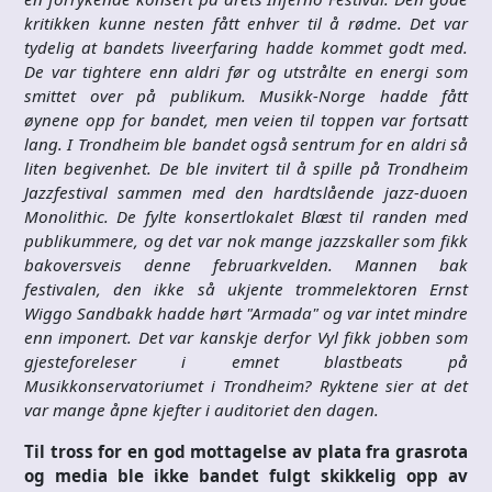
kritikken kunne nesten fått enhver til å rødme. Det var
tydelig at bandets liveerfaring hadde kommet godt med.
De var tightere enn aldri før og utstrålte en energi som
smittet over på publikum. Musikk-Norge hadde fått
øynene opp for bandet, men veien til toppen var fortsatt
lang. I Trondheim ble bandet også sentrum for en aldri så
liten begivenhet. De ble invitert til å spille på Trondheim
Jazzfestival sammen med den hardtslående jazz-duoen
Monolithic. De fylte konsertlokalet Blæst til randen med
publikummere, og det var nok mange jazzskaller som fikk
bakoversveis denne februarkvelden. Mannen bak
festivalen, den ikke så ukjente trommelektoren Ernst
Wiggo Sandbakk hadde hørt "Armada" og var intet mindre
enn imponert. Det var kanskje derfor Vyl fikk jobben som
gjesteforeleser i emnet blastbeats på
Musikkonservatoriumet i Trondheim? Ryktene sier at det
var mange åpne kjefter i auditoriet den dagen.
Til tross for en god mottagelse av plata fra grasrota
og media ble ikke bandet fulgt skikkelig opp av