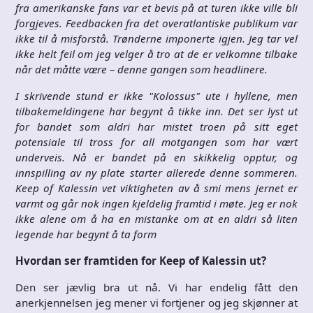
fra amerikanske fans var et bevis på at turen ikke ville bli
forgjeves. Feedbacken fra det overatlantiske publikum var
ikke til å misforstå. Trønderne imponerte igjen. Jeg tar vel
ikke helt feil om jeg velger å tro at de er velkomne tilbake
når det måtte være – denne gangen som headlinere.
I skrivende stund er ikke "Kolossus" ute i hyllene, men
tilbakemeldingene har begynt å tikke inn. Det ser lyst ut
for bandet som aldri har mistet troen på sitt eget
potensiale til tross for all motgangen som har vært
underveis. Nå er bandet på en skikkelig opptur, og
innspilling av ny plate starter allerede denne sommeren.
Keep of Kalessin vet viktigheten av å smi mens jernet er
varmt og går nok ingen kjeldelig framtid i møte. Jeg er nok
ikke alene om å ha en mistanke om at en aldri så liten
legende har begynt å ta form
Hvordan ser framtiden for Keep of Kalessin ut?
Den ser jævlig bra ut nå. Vi har endelig fått den
anerkjennelsen jeg mener vi fortjener og jeg skjønner at