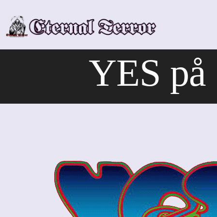
Skip
to
content
YES på 