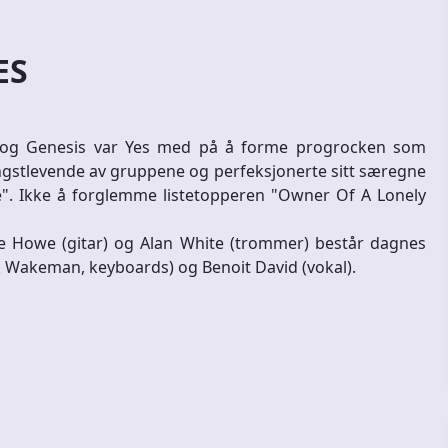
ES
 og Genesis var Yes med på å forme progrocken som
lengstlevende av gruppene og perfeksjonerte sitt særegne
e". Ikke å forglemme listetopperen "Owner Of A Lonely
e Howe (gitar) og Alan White (trommer) består dagnes
k Wakeman, keyboards) og Benoit David (vokal).