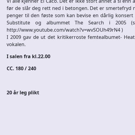
Vi alle kjenner El Caco. Det er ikke stort annet å si en
før de slår deg rett ned i betongen. Det er smertefryd nå
penger til den føste som kan bevise en dårlig konsert
Substitute og albummet The Search i 2005 (s
http://www.youtube.com/watch?v=wvSOUh49rN4 )
I 2009 gav de ut det kritikerroste femtealbumet- Heat,
vokalen.
I salen fra kl.22.00
CC. 180 / 240
20 år leg plikt