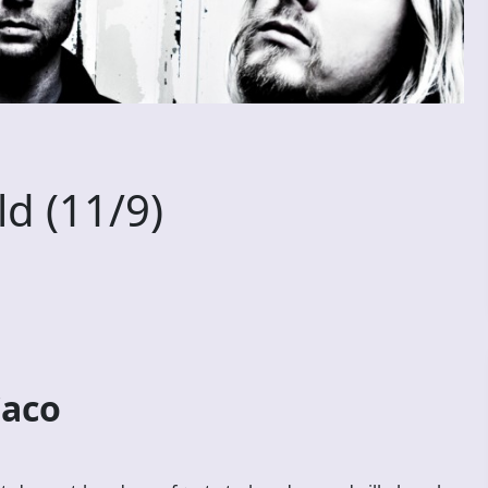
ld (11/9)
Caco