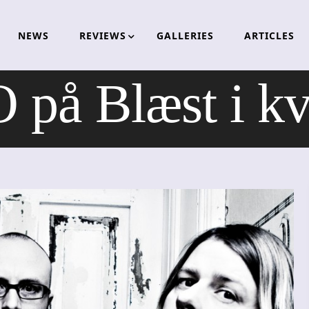
NEWS
REVIEWS
GALLERIES
ARTICLES
på Blæst i kve