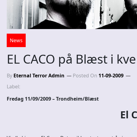
News
EL CACO på Blæst i kve
By
Eternal Terror Admin
Posted On
11-09-2009
Label:
Fredag 11/09/2009
– Trondheim/Blæst
El 