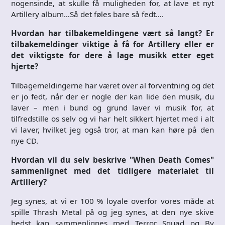
nogensinde, at skulle få muligheden for, at lave et nyt
Artillery album…Så det føles bare så fedt….
Hvordan har tilbakemeldingene vært så langt? Er
tilbakemeldinger viktige å få for Artillery eller er
det viktigste for dere å lage musikk etter eget
hjerte?
Tilbagemeldingerne har været over al forventning og det
er jo fedt, når der er nogle der kan lide den musik, du
laver – men i bund og grund laver vi musik for, at
tilfredstille os selv og vi har helt sikkert hjertet med i alt
vi laver, hvilket jeg også tror, at man kan høre på den
nye CD.
Hvordan vil du selv beskrive "When Death Comes"
sammenlignet med det tidligere materialet til
Artillery?
Jeg synes, at vi er 100 % loyale overfor vores måde at
spille Thrash Metal på og jeg synes, at den nye skive
bedst kan sammenlignes med Terror Squad og By