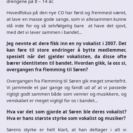
drengene på 8 – 14 år.
Hovedfokus på den nye CD har først og fremmest været,
at lave en masse gode sange, som vi allesammen kunne
stå inde for og så selvfølgelig bare at have det sjovt,
med det vi laver sammen i bandet…
Jeg nevnte at dere fikk inn en ny vokalist i 2007. Det
kan føre til store endringer å bytte medlemmer,
spesielt når det gjelder vokalisten, da disse ofte
bærer identiteten til bandet. Hvordan gikk, la oss si,
overgangen fra Flemming til Søren?
Overgangen fra Flemming til Søren gik meget smertefrit.
Vi jammede et par gange og fandt ud af at vi passede
rigtigt godt sammen både som venner og musikkere, og
venskabet er meget vigtigt for os i bandet…
Hva var det som gjorde at Søren ble deres vokalist?
Hva er hans største styrke som vokalist og musiker?
Sørens styrke er helt klart, at han deltager i alt vi