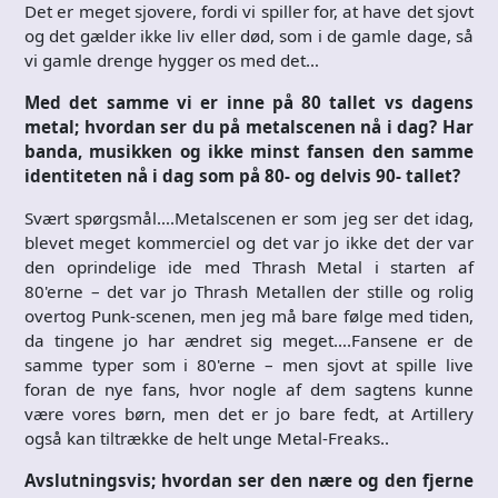
Det er meget sjovere, fordi vi spiller for, at have det sjovt
og det gælder ikke liv eller død, som i de gamle dage, så
vi gamle drenge hygger os med det…
Med det samme vi er inne på 80 tallet vs dagens
metal; hvordan ser du på metalscenen nå i dag? Har
banda, musikken og ikke minst fansen den samme
identiteten nå i dag som på 80- og delvis 90- tallet?
Svært spørgsmål….Metalscenen er som jeg ser det idag,
blevet meget kommerciel og det var jo ikke det der var
den oprindelige ide med Thrash Metal i starten af
80'erne – det var jo Thrash Metallen der stille og rolig
overtog Punk-scenen, men jeg må bare følge med tiden,
da tingene jo har ændret sig meget….Fansene er de
samme typer som i 80'erne – men sjovt at spille live
foran de nye fans, hvor nogle af dem sagtens kunne
være vores børn, men det er jo bare fedt, at Artillery
også kan tiltrække de helt unge Metal-Freaks..
Avslutningsvis; hvordan ser den nære og den fjerne