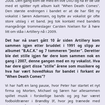
2008. Den gang kom de med en live DVD og nå er de ute
med et splitter nytt album kalt "When Death Comes".
Den største endringen i bandet er at de har fått ny
vokalist i Søren Adamsen, og bytte av vokalist gir ofte
store utslag i et band. Jeg tok kontakt med bandets
mangeårige trommeslager Carsten Nielsen for å høre
litt om ståa i Artillery nå i 2009.
Det har nå snart gått 10 år siden Artillery kom
sammen igjen etter bruddet i 1991 og slipp av
albumet "B.A.C.K." og 7 tommeren "Jester". Deretter
ble det stille igjen før dere kom sammen nok en
gang i 2007, denne gangen med en ny vokalist. Hva
har dere gjort disse "stille" årene som musikere og
hva har vært hovedfokus for bandet i forkant av
"When Death Comes"?
Vi har haft en lang pause, hvor Peter har startet et nyt
firma og Morten, Michael og Søren har allesammen
spillet musik i forskellige bands og jeg har været
fodboldtræner i Brøndby IF, hvor jeg trænede med