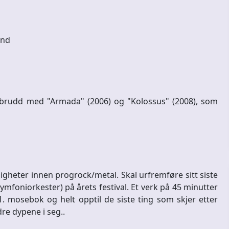
and
mbrudd med "Armada" (2006) og "Kolossus" (2008), som
gheter innen progrock/metal. Skal urfremføre sitt siste
mfoniorkester) på årets festival. Et verk på 45 minutter
 mosebok og helt opptil de siste ting som skjer etter
re dypene i seg..