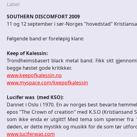
Label:
SOUTHERN DISCOMFORT 2009
11 og 12 september i sør-Norges "hovedstad" Kristians
Følgende band er foreløpig klare:
Keep of Kalessin:
Trondheimsbasert black metal band. Fikk sitt gjenno
begge høstet gode kritikker.
www.keepofkalessin.no
www.myspace.com/keepofkalessin
Lucifer was (med KSO):
Dannet i Oslo i 1970. En av norges best bevarte hemmeli
epos "The Crown of creation" med K.S.O (Kristiansand Sy
som ikke enda er utgitt!! Med tema som spenner fra 1.
døden, er dette mystikk og musikk for de som tør utford
www.luciferwas.com