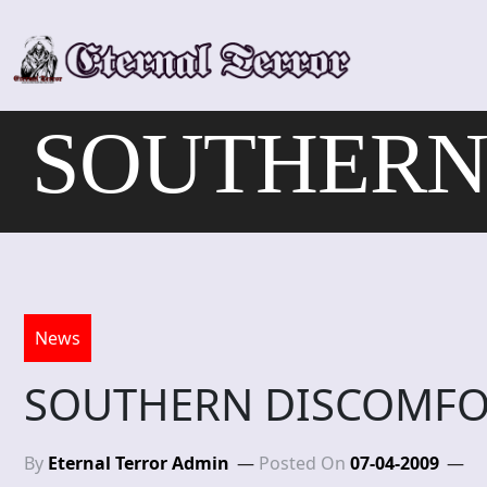
Skip
to
content
SOUTHERN 
News
SOUTHERN DISCOMFOR
By
Eternal Terror Admin
Posted On
07-04-2009