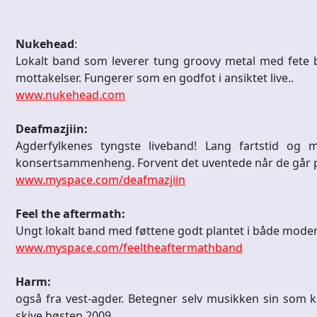
Nukehead
:
Lokalt band som leverer tung groovy metal med fete 
mottakelser. Fungerer som en godfot i ansiktet live..
www.nukehead.com
Deafmazjiin:
Agderfylkenes tyngste liveband! Lang fartstid og m
konsertsammenheng. Forvent det uventede når de går 
www.myspace.com/deafmazjiin
Feel the aftermath:
Ungt lokalt band med føttene godt plantet i både moder
www.myspace.com/feeltheaftermathband
Harm:
også fra vest-agder. Betegner selv musikken sin som 
skive høsten 2009.