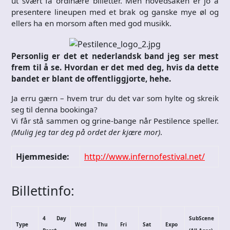
ut svært få ordinære billetter. Men hovedsaken er jo å
presentere lineupen med et brak og ganske mye øl og
ellers ha en morsom aften med god musikk.
Personlig er det et nederlandsk band jeg ser mest
frem til å se. Hvordan er det med deg, hvis da dette
bandet er blant de offentliggjorte, hehe.
Ja erru gærn – hvem trur du det var som hylte og skreik
seg til denna bookinga?
Vi får stå sammen og grine-bange når Pestilence speller.
(Mulig jeg tar deg på ordet der kjære mor)
.
Hjemmeside:
http://www.infernofestival.net/
Billettinfo:
4 Day
SubScene
Type
Wed
Thu
Fri
Sat
Expo