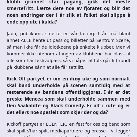
klubb grunnet står pågang, gikk det meste
smertefritt. Lærte dere noe av fjoråret og blir det
noen endringer der i år slik at folket skal slippe å
ende opp ute i kulda?
Jada, publikums smerte er vår læring. I år må blant
annet ALLE hente ut pass og billetter på Sentrum Scene,
så man ikke får de idiotkøene på enkelte klubber. Men vi
kommer ikke utenom at ingen av klubbene har plass til
alle som har festivalpass, så vi håper at folk går litt rundt
på klubbene sånn at alle får sett litt.
Kick Off partyet er om en drøy uke og som normalt
skal band underholde på scenen samtidig med at
resterende av bandene offentliggjøres. I år er det
greske Mencea som skal underholde sammen med
Den Saakaldte og Black Comedy. Er alt i rute og er
det ellers noe spesielt som skjer der og da?
Kickoff partyet er EGENTLIG en fest for oss og band som
skal spille/har spilt, mediapartnere og presse – vi legger