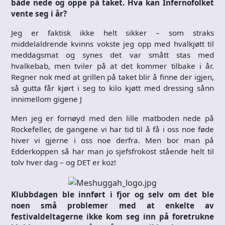
både nede og oppe på taket. Hva kan Infernofolket
vente seg i år?
Jeg er faktisk ikke helt sikker – som straks
middelaldrende kvinns vokste jeg opp med hvalkjøtt til
meddagsmat og synes det var smått stas med
hvalkebab, men tviler på at det kommer tilbake i år.
Regner nok med at grillen på taket blir å finne der igjen,
så gutta får kjørt i seg to kilo kjøtt med dressing sånn
innimellom gigene J
Men jeg er fornøyd med den lille matboden nede på
Rockefeller, de gangene vi har tid til å få i oss noe føde
hiver vi gjerne i oss noe derfra. Men bor man på
Edderkoppen så har man jo sjefsfrokost stående helt til
tolv hver dag – og DET er koz!
Klubbdagen ble innført i fjor og selv om det ble
noen små problemer med at enkelte av
festivaldeltagerne ikke kom seg inn på foretrukne