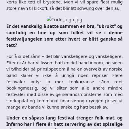
korta like tett til brystene. Men vi vil spare flest mulig
store navn til kickoff, så det blir litt schvung over den au.
Er det vanskelig å sette sammen en bra, "ubrukt" og
samtidig en line up som folket vil se i denne
festivaljungelen som etter hvert er blitt ganske så
tett?
For å si det sånn – det blir vanskeligere og vanskeligere.
Etter ni år har vi lissom hatt en del band innom, og siden
vi tviholder på prinsippet om å ha en overvekt av norske
band klarer vi ikke å unngå noen repriser. Flere
festivaler betyr jo mer konkurranse sånn rent
bookingmessig, og vi sliter som alle andre mindre
festivaler med disse evige sørlandsmonsterne som med
storkapital og kommunal finansiering i ryggen priser ut
mange av banda vi kunne ønske og hatt besøk av.
Under en såpass lang festival trenger folk mat, og
Inferno har i flere år hatt servering av det spiselige