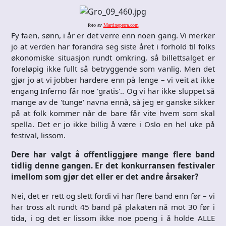
foto av
Martinepetra.com
Fy faen, sønn, i år er det verre enn noen gang. Vi merker
jo at verden har forandra seg siste året i forhold til folks
økonomiske situasjon rundt omkring, så billettsalget er
foreløpig ikke fullt så betryggende som vanlig. Men det
gjør jo at vi jobber hardere enn på lenge – vi veit at ikke
engang Inferno får noe 'gratis'.. Og vi har ikke sluppet så
mange av de 'tunge' navna ennå, så jeg er ganske sikker
på at folk kommer når de bare får vite hvem som skal
spella. Det er jo ikke billig å være i Oslo en hel uke på
festival, lissom.
Dere har valgt å offentliggjøre mange flere band
tidlig denne gangen. Er det konkurransen festivaler
imellom som gjør det eller er det andre årsaker?
Nei, det er rett og slett fordi vi har flere band enn før – vi
har tross alt rundt 45 band på plakaten nå mot 30 før i
tida, i og det er lissom ikke noe poeng i å holde ALLE