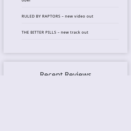
RULED BY RAPTORS – new video out
THE BITTER PILLS – new track out
Recent Reviews
DOUBLE MUTE – Corporate Culture: CEO Edition
METASOMA – Core
THOSE MADE BROKEN – A Door You Can Never C