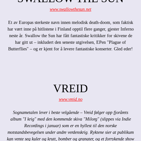
www.swallowthesun.net
Et av Europas sterkeste navn innen melodisk death-doom, som faktisk
har vært inne på hitlistene i Finland opptil flere ganger, gjester Inferno
neste år. Swallow the Sun har fått fantastiske kritikker for skivene de
har gitt ut – inkludert den seneste utgivelsen, EPen "Plague of
Butterflies" – og er kjent for å levere fantastiske konserter. Gled eder!
VREID
www.vreid.no
Sognametalen lever i beste velgående – Vreid følger opp fjorårets
album "I krig" med den kommende skiva "Milorg" (slippes via Indie
Recordings i januar) som er en hyllest til den norske
motstandsbevegelsen under andre verdenskrig. Ryktene sier at publikum
kan vente seg kuler og krutt, bomber og granater, og et forrykende show