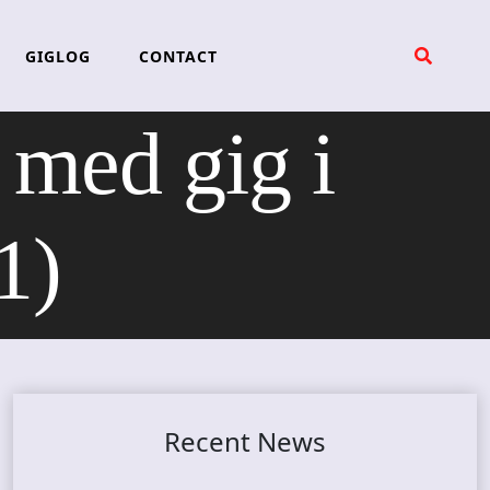
GIGLOG
CONTACT
ed gig i
1)
Recent News