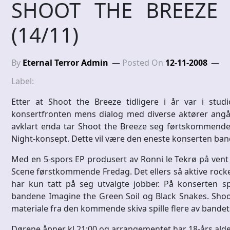
SHOOT THE BREEZE 
(14/11)
By
Eternal Terror Admin
Posted On
12-11-2008
Label:
Etter at Shoot the Breeze tidligere i år var i stu
konsertfronten mens dialog med diverse aktører angåen
avklart enda tar Shoot the Breeze seg førtskommende 
Night-konsept. Dette vil være den eneste konserten band
Med en 5-spors EP produsert av Ronni le Tekrø på vent 
Scene førstkommende Fredag. Det ellers så aktive rockeba
har kun tatt på seg utvalgte jobber. På konserten 
bandene Imagine the Green Soil og Black Snakes. Shoot th
materiale fra den kommende skiva spille flere av bandets 
Dørene åpner kl 21:00 og arrangementet har 18-års ald