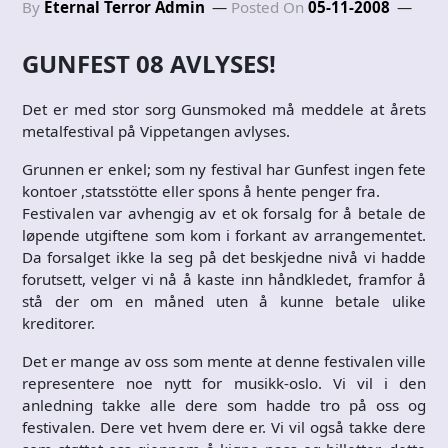
By
Eternal Terror Admin
Posted On
05-11-2008
GUNFEST 08 AVLYSES!
Det er med stor sorg Gunsmoked må meddele at årets
metalfestival på Vippetangen avlyses.
Grunnen er enkel; som ny festival har Gunfest ingen fete
kontoer ,statsstötte eller spons å hente penger fra.
Festivalen var avhengig av et ok forsalg for å betale de
løpende utgiftene som kom i forkant av arrangementet.
Da forsalget ikke la seg på det beskjedne nivå vi hadde
forutsett, velger vi nå å kaste inn håndkledet, framfor å
stå der om en måned uten å kunne betale ulike
kreditorer.
Det er mange av oss som mente at denne festivalen ville
representere noe nytt for musikk-oslo. Vi vil i den
anledning takke alle dere som hadde tro på oss og
festivalen. Dere vet hvem dere er. Vi vil også takke dere