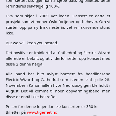
som støttet oss gjennom å kjøpe pass og billetter, dette
refunderes selvfølgelig 100%.
Hva som skjer i 2009 vet ingen. Uansett er dette et
prosjekt som vi mener Oslo fortjener og behøver. Om vi
starter opp på ny frisk neste år, vet vi i skrivende stund
ikke.
But we will keep you posted.
Det positive er imidlertid at Cathedral og Electric Wizard
allerede er betalt, og at vi derfor setter opp konsert med
disse 2 denne helga.
Alle band har blitt avlyst bortsett fra headlinerene
Electric Wizard og Cathedral som isteden skal spille 28.
November i Kanonhallen hvor Neurosis-gigen ble holdt i
August. Det vil komme til noen oppvarmingsband, men
disse er ennå ikke bekreftet.
Prisen for denne legendariske konserten er 350 kr.
Billetter på
www.tigernet.no