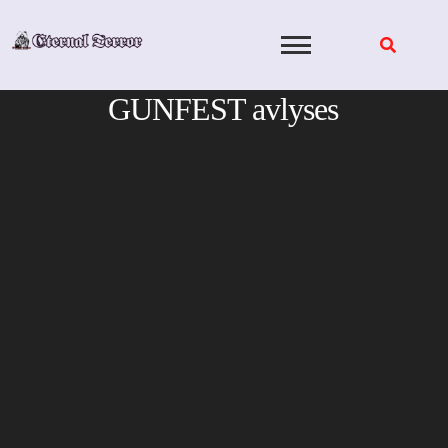
Skip
to
content
GUNFEST avlyses