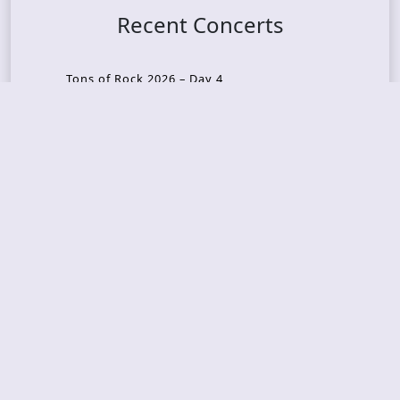
Recent Concerts
Tons of Rock 2026 – Day 4
Tons of Rock 2026 – Day 3
Tons of Rock 2026 – Day 2
Tons Of Rock 2026 – Day 1
GOATMILKER & DUNE SEA – 05.06.2026 – Bergen,
Norway