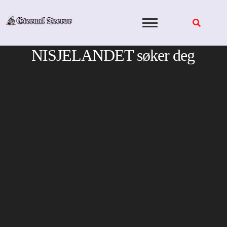
Skip
to
content
NISJELANDET søker deg