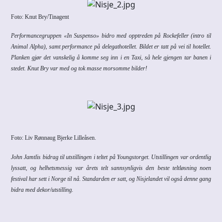
Foto: Knut Bry/Tinagent
Performancegruppen «In Suspenso» bidro med opptreden på Rockefeller (intro til
Animal Alpha), samt performance på delegathotellet. Bildet er tatt på vei til hotellet.
Planken gjør det vanskelig å komme seg inn i en Taxi, så hele gjengen tar banen i
stedet. Knut Bry var med og tok masse morsomme bilder!
Foto: Liv Rønnaug Bjerke Lilleåsen.
John Jamtlis bidrag til utstillingen i teltet på Youngstorget. Utstillingen var ordentlig
lyssatt, og helhetsmessig var årets telt sannsynligvis den beste teltløsning noen
festival har sett i Norge til nå. Standarden er satt, og Nisjelandet vil også denne gang
bidra med dekor/utstilling.