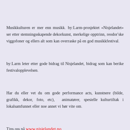
Musikkulturen er mer enn musikk. by:Larm-prosjektet «Nisjelandet»
ser etter stemningsskapende dekorkunst, merkelige opptrinn, reodor'ske
viggofoner og ellers alt som kan overraske på en god musikkfestival.
by:Larm leter etter gode bidrag til Nisjelandet, bidrag som kan berike
festivalopplevelsen.
Har du eller vet du om gode performance acts, kunstnere (bilde,
grafikk, dekor, foto, etc),
animatører, spesielle kulturtiltak i
lokalsamfunnet eller noe annet vi bør vite om.
www.nisjelandet.no
Tips oss på