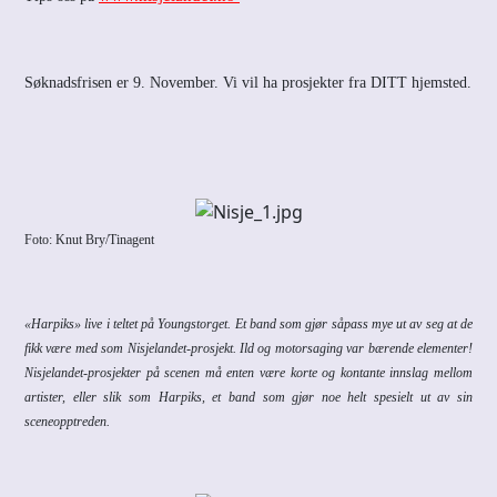
Søknadsfrisen er 9. November. Vi vil ha prosjekter fra DITT hjemsted.
Foto: Knut Bry/Tinagent
«Harpiks» live i teltet på Youngstorget. Et band som gjør såpass mye ut av seg at de
fikk være med som Nisjelandet-prosjekt. Ild og motorsaging var bærende elementer!
Nisjelandet-prosjekter på scenen må enten være korte og kontante innslag mellom
artister, eller slik som Harpiks, et band som gjør noe helt spesielt ut av sin
sceneopptreden.