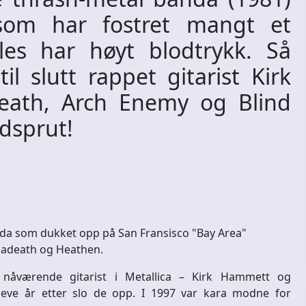
som har fostret mangt et
es har høyt blodtrykk. Så
l slutt rappet gitarist Kirk
ath, Arch Enemy og Blind
odsprut!
nda som dukket opp på San Fransisco "Bay Area"
adeath og Heathen.
, nåværende gitarist i Metallica – Kirk Hammett og
leve år etter slo de opp. I 1997 var kara modne for