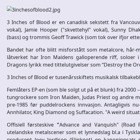
3 Inches of Blood er en canadisk sekstett fra Vancouv
vokal), Jamie Hooper ("skvettehyl" vokal), Sunny Dhak
(bass) og trommis Geoff Trawick (som tok over ifjor ette
Bandet har ofte blitt misforstått som metalcore, hår-me
låtverket har Iron Maidens galloperende riff, solo
Dragons lyrikk med tittelutgivelser som “Destroy the O
3 Inches of Blood er tusenårsskiftets musikalsk tilbakebli
Femlåters EP-en (som ble solgt ut på et blunk) fra 2000 – v
tungrockere som Iron Maiden, Judas Priest og andre
pre-1985 før puddelrockens innvasjon. Antagligvis nu
Annhilator, King Diamond og Suffacation. "A weird situat
Offisiell førsteskive
"
Advance and Vanquish" (Road 
utelandske metalscener som et lynnedslag bl.a i Tysk
produsent Joey Jordison (Slipknot) en kanoninnsat