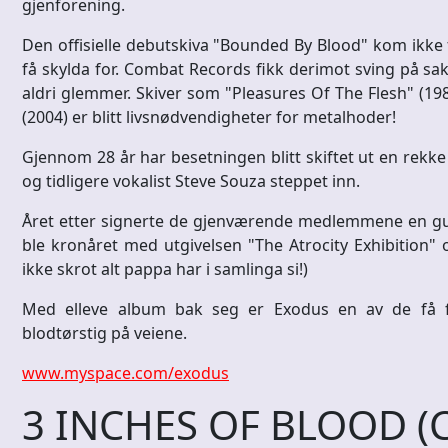
gjenforening.
Den offisielle debutskiva "Bounded By Blood" kom ikke 
få skylda for. Combat Records fikk derimot sving på s
aldri glemmer. Skiver som "Pleasures Of The Flesh" (1
(2004) er blitt livsnødvendigheter for metalhoder!
Gjennom 28 år har besetningen blitt skiftet ut en rekke 
og tidligere vokalist Steve Souza steppet inn.
Året etter signerte de gjenværende medlemmene en gull
ble kronåret med utgivelsen "The Atrocity Exhibition" 
ikke skrot alt pappa har i samlinga si!)
Med elleve album bak seg er Exodus en av de få f
blodtørstig på veiene.
www.myspace.com/exodus
3 INCHES OF BLOOD (