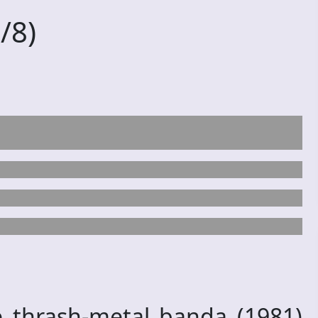
/8)
e thrash-metal banda (1981)