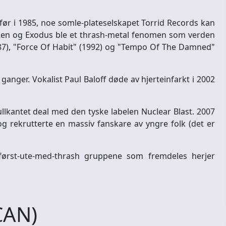
før i 1985, noe somle-plateselskapet Torrid Records kan
aken og Exodus ble et thrash-metal fenomen som verden
987), "Force Of Habit" (1992) og "Tempo Of The Damned"
ganger. Vokalist Paul Baloff døde av hjerteinfarkt i 2002
kantet deal med den tyske labelen Nuclear Blast. 2007
og rekrutterte en massiv fanskare av yngre folk (det er
ørst-ute-med-thrash gruppene som fremdeles herjer
CAN)