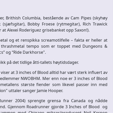
er, Brithish Columbia, bestående av Cam Pipes (skyhøy
 (sjæfsgitar), Bobby Froese (rytmegitar), Rich Trawick
r at Alexei Roderiguez grisebanket opp Saxon!).
tal og et renspikka screamotilfelle – fakta er heller at
er i thrashmetal tempo som er toppet med Dungeons &
rcs” og “Ride Darkhorse".
kk på det tidlige åtti-tallets høytidsdager.
iser at 3 inches of Blood alltid har vært sterk influert av
 medlemmer NWOBHM. Mer enn noe er 3 inches of Blood
-metallens største fiender som likevel passer inn med
ion" uttaler sanger Jamie Hooper.
Runner 2004) sprengte grensa fra Canada og nådde
land. Gjennom Roadrunner gjorde 3 Inches of Blood og
s sammen med Chigago mikser/produsent Neil Kernon