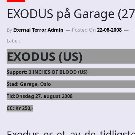
EXODUS på Garage (27
By
Eternal Terror Admin
Posted On
22-08-2008
Label:
EXODUS (US)
Support: 3 INCHES OF BLOOD (US)
Sted: Garage, Oslo
Tid:Onsdag 27. august 2008
CC: Kr 250,-
Exodus er et av de tidligst