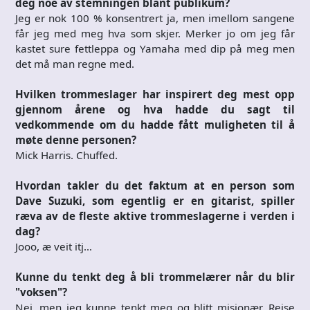
deg noe av stemningen blant publikum?
Jeg er nok 100 % konsentrert ja, men imellom sangene
får jeg med meg hva som skjer. Merker jo om jeg får
kastet sure fettleppa og Yamaha med dip på meg men
det må man regne med.
Hvilken trommeslager har inspirert deg mest opp
gjennom årene og hva hadde du sagt til
vedkommende om du hadde fått muligheten til å
møte denne personen?
Mick Harris. Chuffed.
Hvordan takler du det faktum at en person som
Dave Suzuki, som egentlig er en gitarist, spiller
ræva av de fleste aktive trommeslagerne i verden i
dag?
Jooo, æ veit itj…
Kunne du tenkt deg å bli trommelærer når du blir
"voksen"?
Nei, men jeg kunne tenkt meg og blitt misjonær. Reise