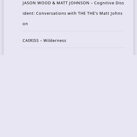
JASON WOOD & MATT JOHNSON – Cognitive Diss
ident: Conversations with THE THE’s Matt Johns
on
CAIRISS – Wilderness
Recent Concerts
Tons of Rock 2026 – Day 4
Tons of Rock 2026 – Day 3
Tons of Rock 2026 – Day 2