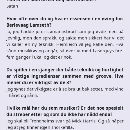
Satan
Hvor ofte øver du og hva er essensen i en øving hos
Berlevaag Lamseth?
Jo, jeg hadde jo ei sjømannsbrud som jeg øvde meg på
jevnlig, men den sprakk, og sakte men sikkert har vi det
vi kaller en ny teknikk. Heimleich vil jeg kalle den. Hva
sånn musikkøving angår, så øver vi med Laserguys fire-
fem ganger i uka, og det er nok.
Du spiller i en sjanger der både teknikk og hurtighet
er viktige ingredienser sammen med groove. Hva
mener du er viktigst av de 3?
Jeg synes det viktigste er å se bra ut bak settet, med vind
i håret og sånn.
Hvilke mål har du som musiker? Er det noe spesielt
du streber etter og som du ikke har nådd enda?
Jeg skal bli Trondheims svar på Mick Harris. Og så håper
jeg at jeg finner igjen snorkefilla.