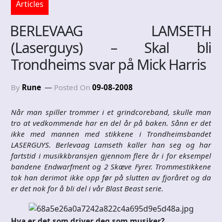
Articles
BERLEVAAG LAMSETH
(Laserguys) – Skal bli
Trondheims svar på Mick Harris
By
Rune
Posted On
09-08-2008
Når man spiller trommer i et grindcoreband, skulle man
tro at vedkommende har en del år på baken. Sånn er det
ikke med mannen med stikkene i Trondheimsbandet
LASERGUYS. Berlevaag Lamseth kaller han seg og har
fartstid i musikkbransjen gjennom flere år i for eksempel
bandene Endwarfment og 2 Skæve Fyrer. Trommestikkene
tok han derimot ikke opp før på slutten av fjoråret og da
er det nok for å bli del i vår Blast Beast serie.
Hva er det som driver deg som musiker?