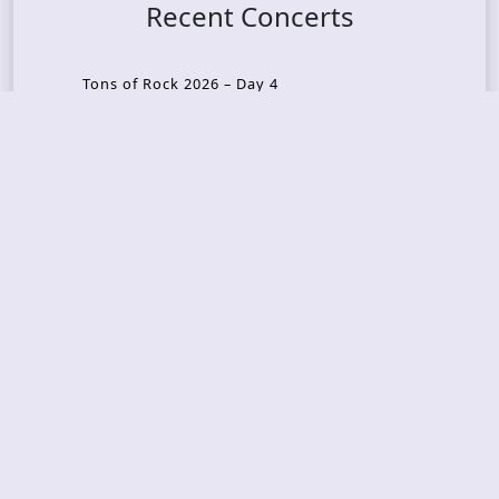
Recent Concerts
Tons of Rock 2026 – Day 4
Tons of Rock 2026 – Day 3
Tons of Rock 2026 – Day 2
Tons Of Rock 2026 – Day 1
GOATMILKER & DUNE SEA – 05.06.2026 – Bergen,
Norway