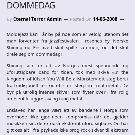
DOMMEDAG
By
Eternal Terror Admin
Posted On
14-06-2008
Moldejazz kan i år by på noe som er veldig utenom det
man forventer fra jazzfestivalen i rosenes by. Norske
Shining og Enslaved skal spille sammen, og det skal
dreie seg om dommedag!
Shining som er ett av Norges mest spennende og
uforutsigbare band for tiden, tok med skiva «In the
Kingdom of Kitsch You Will Be a Monster» ett steg bort i
fra tradisjonell jazz og ett stort steg inn i mot metall. De
byr på utrolig intense skiver som flyter over i fra rolig
ambient til aggressiv og tung metal.
Enslaved har lenge vært ett av bandene i Norge som
overhode ikke gjør noen kompromiss når det gjelder
musikken sin, de er også ekstremt uforutsigbare. Og har
gitt oss alt i fra psykedeliske prog rock skiver til ekstrem