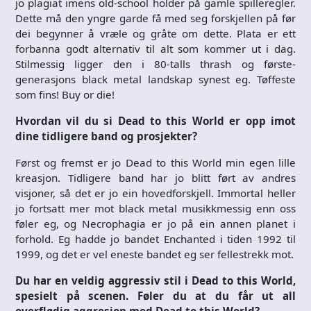
jo plagiat imens old-school holder på gamle spilleregler.
Dette må den yngre garde få med seg forskjellen på før
dei begynner å vræle og gråte om dette. Plata er ett
forbanna godt alternativ til alt som kommer ut i dag.
Stilmessig ligger den i 80-talls thrash og første-
generasjons black metal landskap synest eg. Tøffeste
som fins! Buy or die!
Hvordan vil du si Dead to this World er opp imot
dine tidligere band og prosjekter?
Først og fremst er jo Dead to this World min egen lille
kreasjon. Tidligere band har jo blitt ført av andres
visjoner, så det er jo ein hovedforskjell. Immortal heller
jo fortsatt mer mot black metal musikkmessig enn oss
føler eg, og Necrophagia er jo på ein annen planet i
forhold. Eg hadde jo bandet Enchanted i tiden 1992 til
1999, og det er vel eneste bandet eg ser fellestrekk mot.
Du har en veldig aggressiv stil i Dead to this World,
spesielt på scenen. Føler du at du får ut all