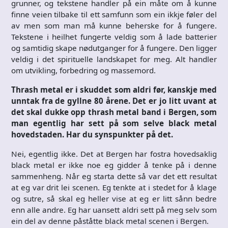
grunner, og tekstene handler på ein måte om å kunne
finne veien tilbake til ett samfunn som ein ikkje føler del
av men som man må kunne beherske for å fungere.
Tekstene i heilhet fungerte veldig som å lade batterier
og samtidig skape nødutganger for å fungere. Den ligger
veldig i det spirituelle landskapet for meg. Alt handler
om utvikling, forbedring og massemord.
Thrash metal er i skuddet som aldri før, kanskje med
unntak fra de gyllne 80 årene. Det er jo litt uvant at
det skal dukke opp thrash metal band i Bergen, som
man egentlig har sett på som selve black metal
hovedstaden. Har du synspunkter på det.
Nei, egentlig ikke. Det at Bergen har fostra hovedsaklig
black metal er ikke noe eg gidder å tenke på i denne
sammenheng. Når eg starta dette så var det ett resultat
at eg var drit lei scenen. Eg tenkte at i stedet for å klage
og sutre, så skal eg heller vise at eg er litt sånn bedre
enn alle andre. Eg har uansett aldri sett på meg selv som
ein del av denne påståtte black metal scenen i Bergen.