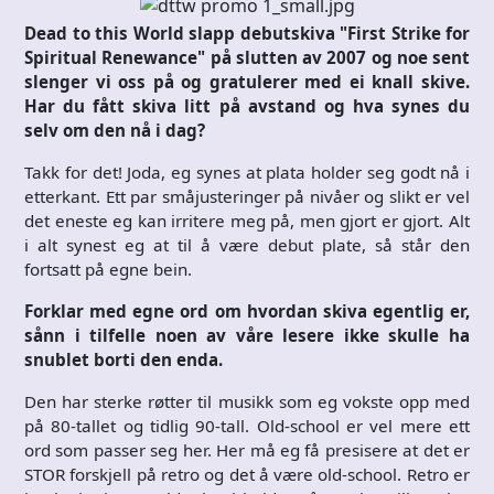
Dead to this World slapp debutskiva "First Strike for
Spiritual Renewance" på slutten av 2007 og noe sent
slenger vi oss på og gratulerer med ei knall skive.
Har du fått skiva litt på avstand og hva synes du
selv om den nå i dag?
Takk for det! Joda, eg synes at plata holder seg godt nå i
etterkant. Ett par småjusteringer på nivåer og slikt er vel
det eneste eg kan irritere meg på, men gjort er gjort. Alt
i alt synest eg at til å være debut plate, så står den
fortsatt på egne bein.
Forklar med egne ord om hvordan skiva egentlig er,
sånn i tilfelle noen av våre lesere ikke skulle ha
snublet borti den enda.
Den har sterke røtter til musikk som eg vokste opp med
på 80-tallet og tidlig 90-tall. Old-school er vel mere ett
ord som passer seg her. Her må eg få presisere at det er
STOR forskjell på retro og det å være old-school. Retro er