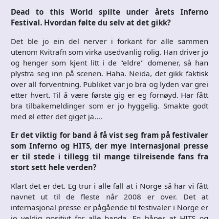
Dead to this World spilte under årets Inferno
Festival. Hvordan følte du selv at det gikk?
Det ble jo ein del nerver i forkant for alle sammen
utenom Kvitrafn som virka usedvanlig rolig. Han driver jo
og henger som kjent litt i de "eldre" domener, så han
plystra seg inn på scenen. Haha. Neida, det gikk faktisk
over all forventning. Publiket var jo bra og lyden var grei
etter hvert. Til å være første gig er eg fornøyd. Har fått
bra tilbakemeldinger som er jo hyggelig. Smakte godt
med øl etter det giget ja….
Er det viktig for band å få vist seg fram på festivaler
som Inferno og HITS, der mye internasjonal presse
er til stede i tillegg til mange tilreisende fans fra
stort sett hele verden?
Klart det er det. Eg trur i alle fall at i Norge så har vi fått
navnet ut til de fleste når 2008 er over. Det at
internasjonal presse er pågående til festivaler i Norge er
jo veldig positivt for alle banda. Eg håper at HITS og