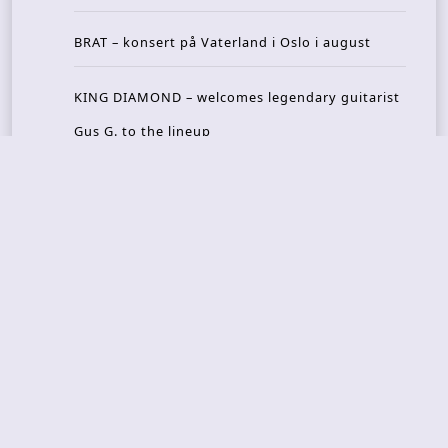
BRAT – konsert på Vaterland i Oslo i august
KING DIAMOND – welcomes legendary guitarist
Gus G. to the lineup
AMON AMARTH – new album announced for Oct
ober
Recent Reviews
DOUBLE MUTE – Corporate Culture: CEO Edition