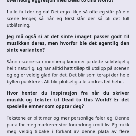
overflødig aggresjon med Dead to this World?
I alle fall der og da! Det er jo ikkje så ofte eg står på ein
scene lenger, så når eg først står der så bli det full
utblåsning.
Jeg må også si at det sinte imaget passer godt til
musikken deres, men hvorfor ble det egentlig den
sinte varianten?
Sånn i scene-sammenheng kommer jo dette selvfølgelig
heilt naturlig. Eg har alltid hatt tilløp til utslipp på scenen
og eg er veldig glad for det. Det blir som terapi der hele
byllen punkterer. Alt blir plutselig alle andres feil hehe.
Hvor henter du inspirasjon fra når du skriver
musikk og tekster til Dead to this World? Er det
spesielle emner som opptar deg?
Tekstene er blitt mer og mer personlige føler eg. Denne
plata for meg markerer stor forandring i mitt liv. Eg trakk
meg veldig tilbake i forkant av denne plata av flere