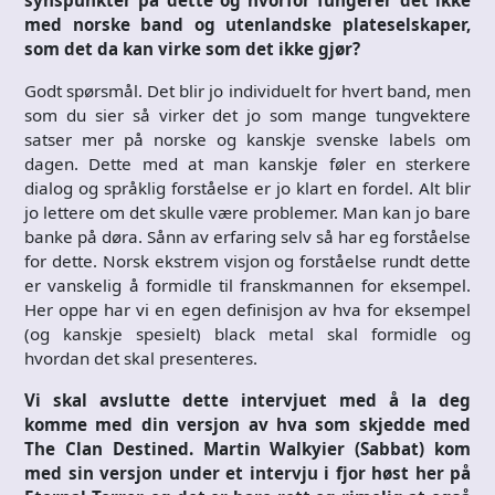
synspunkter på dette og hvorfor fungerer det ikke
med norske band og utenlandske plateselskaper,
som det da kan virke som det ikke gjør?
Godt spørsmål. Det blir jo individuelt for hvert band, men
som du sier så virker det jo som mange tungvektere
satser mer på norske og kanskje svenske labels om
dagen. Dette med at man kanskje føler en sterkere
dialog og språklig forståelse er jo klart en fordel. Alt blir
jo lettere om det skulle være problemer. Man kan jo bare
banke på døra. Sånn av erfaring selv så har eg forståelse
for dette. Norsk ekstrem visjon og forståelse rundt dette
er vanskelig å formidle til franskmannen for eksempel.
Her oppe har vi en egen definisjon av hva for eksempel
(og kanskje spesielt) black metal skal formidle og
hvordan det skal presenteres.
Vi skal avslutte dette intervjuet med å la deg
komme med din versjon av hva som skjedde med
The Clan Destined. Martin Walkyier (Sabbat) kom
med sin versjon under et intervju i fjor høst her på