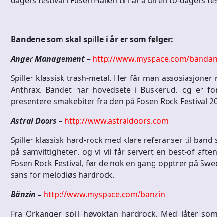
dagers festival i Fosen Hallen til i år å bli en to-dagers 
Bandene som skal spille i år er som følger:
Anger Management
–
http://www.myspace.com/banda
Spiller klassisk trash-metal. Her får man assosiasjoner
Anthrax. Bandet har hovedsete i Buskerud, og er for
presentere smakebiter fra den på Fosen Rock Festival 2
Astral Doors –
http://www.astraldoors.com
Spiller klassisk hard-rock med klare referanser til ban
på samvittigheten, og vi vil får servert en best-of aft
Fosen Rock Festival, før de nok en gang opptrer på Swede
sans for melodiøs hardrock.
Bänzin –
http://www.myspace.com/banzin
Fra Orkanger spill høyoktan hardrock. Med låter som