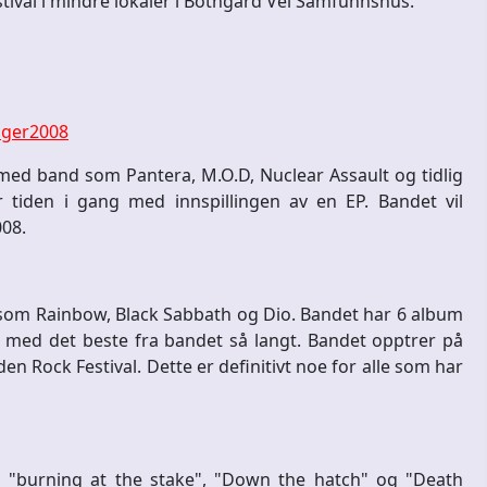
festival i mindre lokaler i Botngård Vel Samfunnshus.
nger2008
 med band som Pantera, M.O.D, Nuclear Assault og tidlig
 tiden i gang med innspillingen av en EP. Bandet vil
008.
d som Rainbow, Black Sabbath og Dio. Bandet har 6 album
en med det beste fra bandet så langt. Bandet opptrer på
n Rock Festival. Dette er definitivt noe for alle som har
 "burning at the stake", "Down the hatch" og "Death