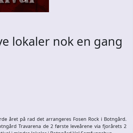
e lokaler nok en gang
jerde året på rad det arrangeres Fosen Rock i Botngård.
otngård Travarena de 2 første leveårene via fjorårets 2