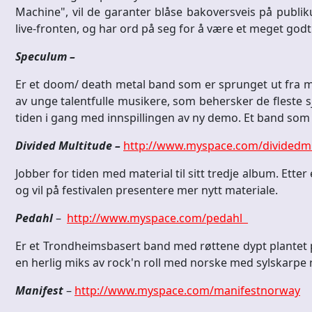
Machine", vil de garanter blåse bakoversveis på publik
live-fronten, og har ord på seg for å være et meget godt
Speculum –
Er et doom/ death metal band som er sprunget ut fra m
av unge talentfulle musikere, som behersker de fleste sj
tiden i gang med innspillingen av ny demo. Et band som 
Divided Multitude –
http://www.myspace.com/dividedmu
Jobber for tiden med material til sitt tredje album. Ette
og vil på festivalen presentere mer nytt materiale.
Pedahl
–
http://www.myspace.com/pedahl
Er et Trondheimsbasert band med røttene dypt plantet p
en herlig miks av rock'n roll med norske med sylskarpe 
Manifest
–
http://www.myspace.com/manifestnorway