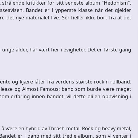
strålende kritikker for sitt seneste album "Hedonism".
sseavisen. Bandet er i ypperste klasse når det gjelder
e det nye materialet live. Ser heller ikke bort fra at det
unge alder, har vært her i evigheter. Det er første gang
ente og kjære låter fra verdens største rock'n rollband.
 Sleaze og Almost Famous; band som burde være meget
som erfaring innen bandet, vil dette bli en oppvisning i
å være en hybrid av Thrash-metal, Rock og heavy metal,
andet er i gang med sitt tredje album, som vi venter i