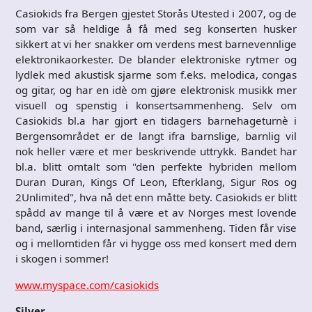
Casiokids fra Bergen gjestet Storås Utested i 2007, og de
som var så heldige å få med seg konserten husker
sikkert at vi her snakker om verdens mest barnevennlige
elektronikaorkester. De blander elektroniske rytmer og
lydlek med akustisk sjarme som f.eks. melodica, congas
og gitar, og har en idè om gjøre elektronisk musikk mer
visuell og spenstig i konsertsammenheng. Selv om
Casiokids bl.a har gjort en tidagers barnehageturnè i
Bergensområdet er de langt ifra barnslige, barnlig vil
nok heller være et mer beskrivende uttrykk. Bandet har
bl.a. blitt omtalt som "den perfekte hybriden mellom
Duran Duran, Kings Of Leon, Efterklang, Sigur Ros og
2Unlimited", hva nå det enn måtte bety. Casiokids er blitt
spådd av mange til å være et av Norges mest lovende
band, særlig i internasjonal sammenheng. Tiden får vise
og i mellomtiden får vi hygge oss med konsert med dem
i skogen i sommer!
www.myspace.com/casiokids
Silver