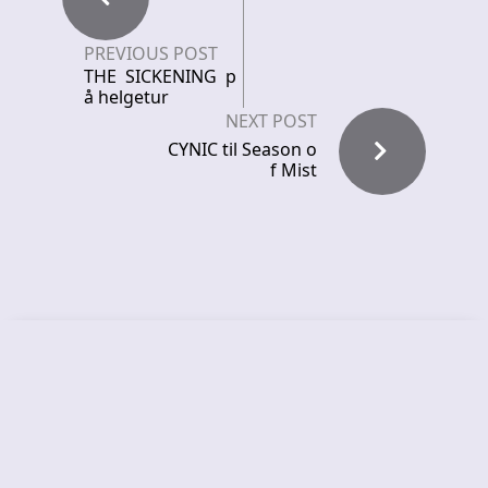
PREVIOUS POST
THE SICKENING p
å helgetur
NEXT POST
CYNIC til Season o
f Mist
Recent News
FROCKET – releases debut single