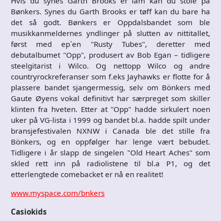
Hvis du synes Garth Brooks er lam kan du stole på
Bønkers. Synes du Garth Brooks er tøff kan du bare ha
det så godt. Bønkers er Oppdalsbandet som ble
musikkanmeldernes yndlinger på slutten av nittitallet,
først med ep`en "Rusty Tubes", deretter med
debutalbumet "Opp", produsert av Bob Egan – tidligere
steelgitarist i Wilco. Og nettopp Wilco og andre
countryrockreferanser som f.eks Jayhawks er flotte for å
plassere bandet sjangermessig, selv om Bönkers med
Gaute Øyens vokal definitivt har særpreget som skiller
klinten fra hveten. Etter at "Opp" hadde sirkulert noen
uker på VG-lista i 1999 og bandet bl.a. hadde spilt under
bransjefestivalen NXNW i Canada ble det stille fra
Bönkers, og en oppfølger har lenge vært bebudet.
Tidligere i år slapp de singelen "Old Heart Aches" som
skled rett inn på radiolistene til bl.a P1, og det
etterlengtede comebacket er nå en realitet!
www.myspace.com/bnkers
Casiokids