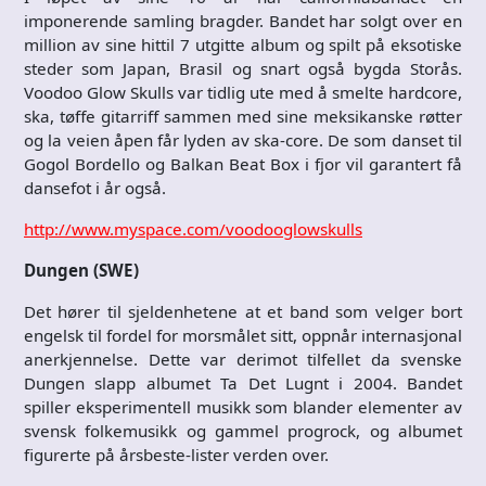
imponerende samling bragder. Bandet har solgt over en
million av sine hittil 7 utgitte album og spilt på eksotiske
steder som Japan, Brasil og snart også bygda Storås.
Voodoo Glow Skulls var tidlig ute med å smelte hardcore,
ska, tøffe gitarriff sammen med sine meksikanske røtter
og la veien åpen får lyden av ska-core. De som danset til
Gogol Bordello og Balkan Beat Box i fjor vil garantert få
dansefot i år også.
http://www.myspace.com/voodooglowskulls
Dungen (SWE)
Det hører til sjeldenhetene at et band som velger bort
engelsk til fordel for morsmålet sitt, oppnår internasjonal
anerkjennelse. Dette var derimot tilfellet da svenske
Dungen slapp albumet Ta Det Lugnt i 2004. Bandet
spiller eksperimentell musikk som blander elementer av
svensk folkemusikk og gammel progrock, og albumet
figurerte på årsbeste-lister verden over.