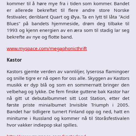
kommer til å høre mye fra i tiden som kommer. Bandet
er allerede bekreftet til flere andre store Norske
festivaler, deriblant Quart og Øya. Ta en lytt til låta "Acid
Blues" på bandets hjemmeside, drøm deg tilbake til
1993 og kjenn energien av en æra som til stadig lar seg
bekrefte av nye og flotte band.
www.myspace.com/megaphonicthrift
Kastor
Kastors gjemte verden av vannliljer, lyserosa flamingoer
og snille tigre er nå open for oss alle. Skyggen av Kastors
musikk er dyp blå og som en sommernatt bringer den
velbehag og lykke. De fem finske guttene bak Kastor har
nå gitt ut debutalbummet sitt Lost Station, etter det
første priste minialbumet Invisible Triumph i 2005.
Bandet har tidligere turnert Finland opp og ned, hatt en
miniturne i Russland og kommer nå til Storåsfestivalen
hvor vakker indiepop skal spilles.