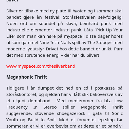
Silver er tilbake med ny plate til høsten og i sommer skal
bandet gjøre èn festival: Storåsfestivalen selvfølgelig!
Noen ord om soundet på skiva; beinhard punk med
industrielle elementer, industri-punk. Låta "Pick Up Your
Life" som man kan høre på myspace i disse dager høres
ut som gammel Nine Inch Nails spilt av The Stooges med
moderne lydutstyr. Drivet hos dette bandet er unikt. Parr
det med sprutende energi – der har du Silver!
www.myspace.com/thesilverband
Megaphonic Thrift
Tidligere i år dumpet det ned en cd i postkassa på
Storåskontoret, og sjelden har vi fått slik bakoversveis av
et ukjent demoband. Med medlemmer fra bl.a Low
Frequency In Stereo spiller Megaphonic Thrift
suggerende, støyende shoegazerock i gata til Sonic
Youth og Build to Spill. Med et forventet ep-slipp før
sommeren er vi er overbevist om at dette er et band vi