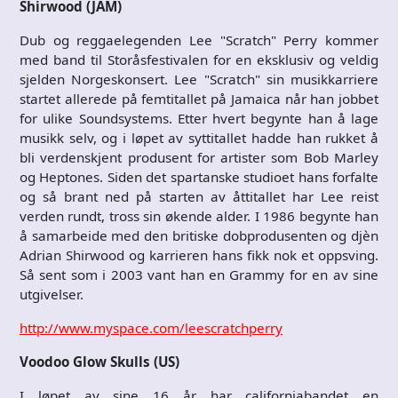
Shirwood (JAM)
Dub og reggaelegenden Lee "Scratch" Perry kommer
med band til Storåsfestivalen for en eksklusiv og veldig
sjelden Norgeskonsert. Lee "Scratch" sin musikkarriere
startet allerede på femtitallet på Jamaica når han jobbet
for ulike Soundsystems. Etter hvert begynte han å lage
musikk selv, og i løpet av syttitallet hadde han rukket å
bli verdenskjent produsent for artister som Bob Marley
og Heptones. Siden det spartanske studioet hans forfalte
og så brant ned på starten av åttitallet har Lee reist
verden rundt, tross sin økende alder. I 1986 begynte han
å samarbeide med den britiske dobprodusenten og djèn
Adrian Shirwood og karrieren hans fikk nok et oppsving.
Så sent som i 2003 vant han en Grammy for en av sine
utgivelser.
http://www.myspace.com/leescratchperry
Voodoo Glow Skulls (US)
I løpet av sine 16 år har californiabandet en