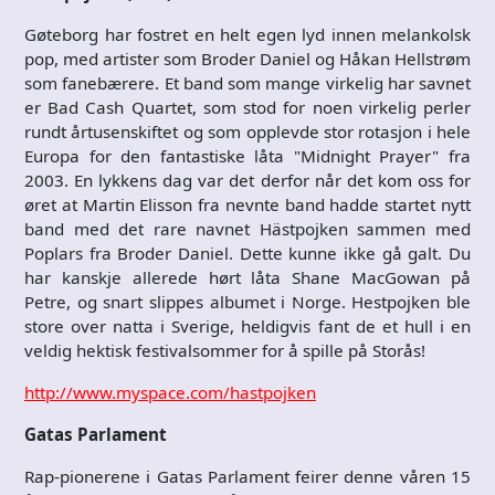
Gøteborg har fostret en helt egen lyd innen melankolsk
pop, med artister som Broder Daniel og Håkan Hellstrøm
som fanebærere. Et band som mange virkelig har savnet
er Bad Cash Quartet, som stod for noen virkelig perler
rundt årtusenskiftet og som opplevde stor rotasjon i hele
Europa for den fantastiske låta "Midnight Prayer" fra
2003. En lykkens dag var det derfor når det kom oss for
øret at Martin Elisson fra nevnte band hadde startet nytt
band med det rare navnet Hästpojken sammen med
Poplars fra Broder Daniel. Dette kunne ikke gå galt. Du
har kanskje allerede hørt låta Shane MacGowan på
Petre, og snart slippes albumet i Norge. Hestpojken ble
store over natta i Sverige, heldigvis fant de et hull i en
veldig hektisk festivalsommer for å spille på Storås!
http://www.myspace.com/hastpojken
Gatas Parlament
Rap-pionerene i Gatas Parlament feirer denne våren 15