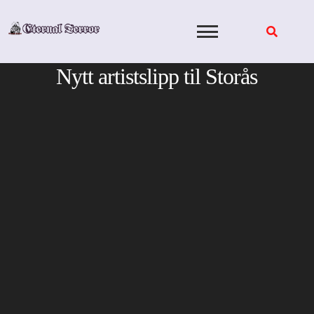
Skip
to
content
Nytt artistslipp til Storås