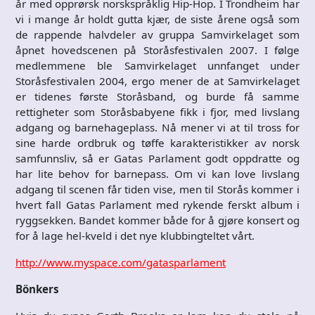
år med opprørsk norskspråklig Hip-Hop. I Trondheim har
vi i mange år holdt gutta kjær, de siste årene også som
de rappende halvdeler av gruppa Samvirkelaget som
åpnet hovedscenen på Storåsfestivalen 2007. I følge
medlemmene ble Samvirkelaget unnfanget under
Storåsfestivalen 2004, ergo mener de at Samvirkelaget
er tidenes første Storåsband, og burde få samme
rettigheter som Storåsbabyene fikk i fjor, med livslang
adgang og barnehageplass. Nå mener vi at til tross for
sine harde ordbruk og tøffe karakteristikker av norsk
samfunnsliv, så er Gatas Parlament godt oppdratte og
har lite behov for barnepass. Om vi kan love livslang
adgang til scenen får tiden vise, men til Storås kommer i
hvert fall Gatas Parlament med rykende ferskt album i
ryggsekken. Bandet kommer både for å gjøre konsert og
for å lage hel-kveld i det nye klubbingteltet vårt.
http://www.myspace.com/gatasparlament
Bönkers