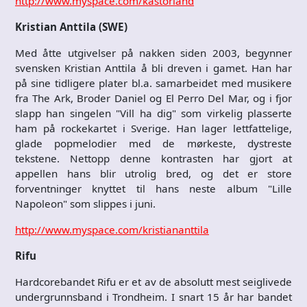
http://www.myspace.com/kastorland
Kristian Anttila (SWE)
Med åtte utgivelser på nakken siden 2003, begynner
svensken Kristian Anttila å bli dreven i gamet. Han har
på sine tidligere plater bl.a. samarbeidet med musikere
fra The Ark, Broder Daniel og El Perro Del Mar, og i fjor
slapp han singelen "Vill ha dig" som virkelig plasserte
ham på rockekartet i Sverige. Han lager lettfattelige,
glade popmelodier med de mørkeste, dystreste
tekstene. Nettopp denne kontrasten har gjort at
appellen hans blir utrolig bred, og det er store
forventninger knyttet til hans neste album "Lille
Napoleon" som slippes i juni.
http://www.myspace.com/kristiananttila
Rifu
Hardcorebandet Rifu er et av de absolutt mest seiglivede
undergrunnsband i Trondheim. I snart 15 år har bandet