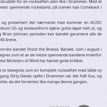
tskuddet for en rockeaften uten like i Drammen. Med et
s mest spennende rockeband, på scenen kan Comeback i
ndt og presentert det nærmeste man kommer en AC/DC
ibson SG og skoleuniform kjører gutta løpet helt ut, og
g Brian Johnsen perioden kan bandet garantere alle de
 40 årene.
rske bandet Shoot the Breeze. Bandet, som i august i
etegnes som et av de meste spennende bandene innenfor
else Ministers of Mind har høstet gode kritiker.
de to betegnes som en komplett rockeaften med både ny
 gang Dirty Deeds spilte i Drammen var det fullt hus, og
lletter, da det forventes like mange denne gangen.