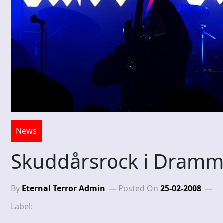
News
Skuddårsrock i Dram
By
Eternal Terror Admin
Posted On
25-02-2008
Label: