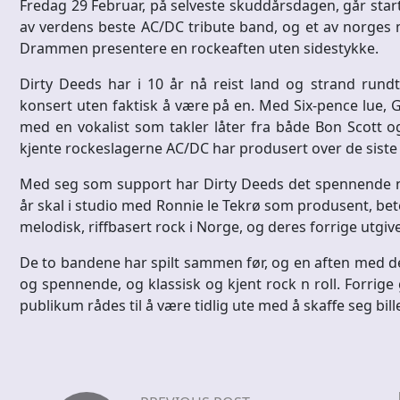
Fredag 29 Februar, på selveste skuddårsdagen, går star
av verdens beste AC/DC tribute band, og et av norge
Drammen presentere en rockeaften uten sidestykke.
Dirty Deeds har i 10 år nå reist land og strand ru
konsert uten faktisk å være på en. Med Six-pence lue, G
med en vokalist som takler låter fra både Bon Scott o
kjente rockeslagerne AC/DC har produsert over de siste
Med seg som support har Dirty Deeds det spennende no
år skal i studio med Ronnie le Tekrø som produsent, b
melodisk, riffbasert rock i Norge, og deres forrige utgiv
De to bandene har spilt sammen før, og en aften med 
og spennende, og klassisk og kjent rock n roll. Forrige
publikum rådes til å være tidlig ute med å skaffe seg bi