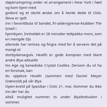
støykrumspring under et arrangament i New York i høst
og kom hjem med
godord og et sterkt ønske om å hente dette til Oslo.
Skiva er spilt
inn i favorittbula til bandet, fri-aldersgrense-klubben The
Smell i
hjembyen. Innholdet er 28 minutter tettpakka moro, som
en mengde DJs
allerede har remixa og fingra med for å servere det på
mangt et
storbydansegulv. Health er gode kompiser med blant
andre Øya-aktuelle
No Age og kanadiske Crystal Castles. Dersom du vil ha
en forsmak, kan
du oppleve Health (sammen med Daniel Meyer
Grønvold) på vår Øya
Open-kveld på Spasibar i Oslo 21. mai. Kommer du ikke
inn der har du
altså mulighet nummer to under Øyafestivalen i
sommer.