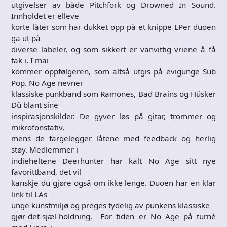
utgivelser av både Pitchfork og Drowned In Sound.
Innholdet er elleve
korte låter som har dukket opp på et knippe EPer duoen
ga ut på
diverse labeler, og som sikkert er vanvittig vriene å få
tak i. I mai
kommer oppfølgeren, som altså utgis på evigunge Sub
Pop. No Age nevner
klassiske punkband som Ramones, Bad Brains og Hüsker
Dü blant sine
inspirasjonskilder. De gyver løs på gitar, trommer og
mikrofonstativ,
mens de fargelegger låtene med feedback og herlig
støy. Medlemmer i
indieheltene Deerhunter har kalt No Age sitt nye
favorittband, det vil
kanskje du gjøre også om ikke lenge. Duoen har en klar
link til LAs
unge kunstmiljø og preges tydelig av punkens klassiske
gjør-det-sjæl-holdning. For tiden er No Age på turné