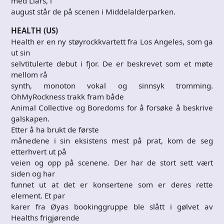
med Liars, i
august står de på scenen i Middelalderparken.
HEALTH (US)
Health er en ny støyrockkvartett fra Los Angeles, som ga
ut sin
selvtitulerte debut i fjor. De er beskrevet som et møte
mellom rå
synth, monoton vokal og sinnsyk tromming.
OhMyRockness trakk fram både
Animal Collective og Boredoms for å forsøke å beskrive
galskapen.
Etter å ha brukt de første
månedene i sin eksistens mest på prat, kom de seg
etterhvert ut på
veien og opp på scenene. Der har de stort sett vært
siden og har
funnet ut at det er konsertene som er deres rette
element. Et par
karer fra Øyas bookinggruppe ble slått i gølvet av
Healths frigjørende