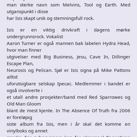
man sterke navn som Melvins, Tool og Earth. Med
utganspunkt i disse
har Isis skapt unik og stemningsfull rock.
Isis er en viktig drivkraft i dagens mørke
undergrunnsrock. Vokalist
Aaron Turner er også mannen bak labelen Hydra Head,
hvor man finner
utgivelser med Big Business, Jesu, Cave In, Dillinger
Escape Plan,
Neurosis og Pelican. Sjøl er Isis signa på Mike Pattons
alltid
uforutsigbare selskap Ipecac. Medlemmer i bandet er
også involverte i
et utall andre prosjekter/band med Red Sparrowes og
Old Man Gloom
blant de mest kjente. In The Absence Of Truth fra 2006
er foreløpig
siste album fra Isis, men i år skal det komme en
vinylboks og annet