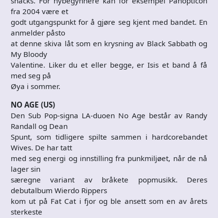
snacks. For nybegynnere kan for eksempel Panopticon
fra 2004 være et
godt utgangspunkt for å gjøre seg kjent med bandet. En
anmelder påsto
at denne skiva låt som en krysning av Black Sabbath og
My Bloody
Valentine. Liker du et eller begge, er Isis et band å få
med seg på
Øya i sommer.
NO AGE (US)
Den Sub Pop-signa LA-duoen No Age består av Randy
Randall og Dean
Spunt, som tidligere spilte sammen i hardcorebandet
Wives. De har tatt
med seg energi og innstilling fra punkmiljøet, når de nå
lager sin
særegne variant av bråkete popmusikk. Deres
debutalbum Wierdo Rippers
kom ut på Fat Cat i fjor og ble ansett som en av årets
sterkeste