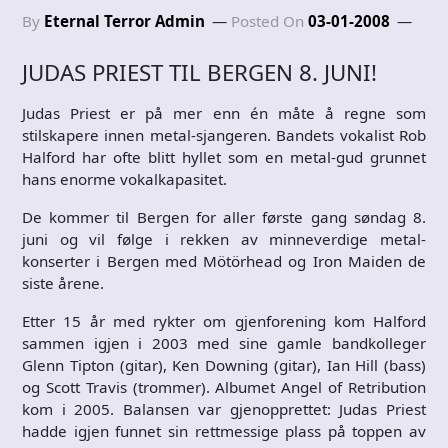
By
Eternal Terror Admin
Posted On
03-01-2008
JUDAS PRIEST TIL BERGEN 8. JUNI!
Judas Priest er på mer enn én måte å regne som
stilskapere innen metal-sjangeren. Bandets vokalist Rob
Halford har ofte blitt hyllet som en metal-gud grunnet
hans enorme vokalkapasitet.
De kommer til Bergen for aller første gang søndag 8.
juni og vil følge i rekken av minneverdige metal-
konserter i Bergen med Mötörhead og Iron Maiden de
siste årene.
Etter 15 år med rykter om gjenforening kom Halford
sammen igjen i 2003 med sine gamle bandkolleger
Glenn Tipton (gitar), Ken Downing (gitar), Ian Hill (bass)
og Scott Travis (trommer). Albumet Angel of Retribution
kom i 2005. Balansen var gjenopprettet: Judas Priest
hadde igjen funnet sin rettmessige plass på toppen av