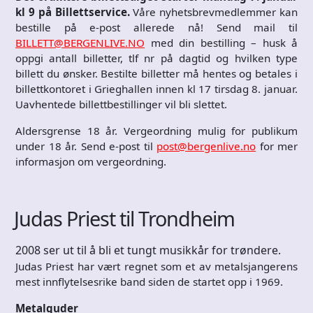
kl 9 på Billettservice.
Våre nyhetsbrevmedlemmer kan
bestille på e-post allerede nå! Send mail til
BILLETT@BERGENLIVE.NO
med din bestilling – husk å
oppgi antall billetter, tlf nr på dagtid og hvilken type
billett du ønsker. Bestilte billetter må hentes og betales i
billettkontoret i Grieghallen innen kl 17 tirsdag 8. januar.
Uavhentede billettbestillinger vil bli slettet.
Aldersgrense 18 år. Vergeordning mulig for publikum
under 18 år. Send e-post til
post@bergenlive.no
for mer
informasjon om vergeordning.
Judas Priest til Trondheim
2008 ser ut til å bli et tungt musikkår for trøndere.
Judas Priest har vært regnet som et av metalsjangerens
mest innflytelsesrike band siden de startet opp i 1969.
Metalguder