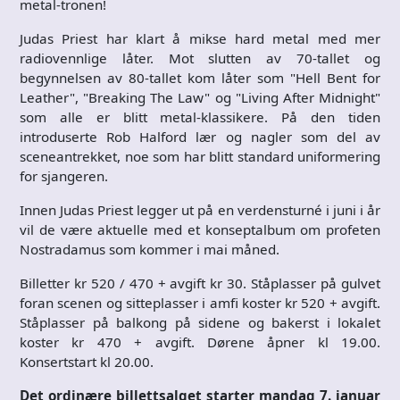
metal-tronen!
Judas Priest har klart å mikse hard metal med mer
radiovennlige låter. Mot slutten av 70-tallet og
begynnelsen av 80-tallet kom låter som "Hell Bent for
Leather", "Breaking The Law" og "Living After Midnight"
som alle er blitt metal-klassikere. På den tiden
introduserte Rob Halford lær og nagler som del av
sceneantrekket, noe som har blitt standard uniformering
for sjangeren.
Innen Judas Priest legger ut på en verdensturné i juni i år
vil de være aktuelle med et konseptalbum om profeten
Nostradamus som kommer i mai måned.
Billetter kr 520 / 470 + avgift kr 30. Ståplasser på gulvet
foran scenen og sitteplasser i amfi koster kr 520 + avgift.
Ståplasser på balkong på sidene og bakerst i lokalet
koster kr 470 + avgift. Dørene åpner kl 19.00.
Konsertstart kl 20.00.
Det ordinære billettsalget starter mandag 7. januar