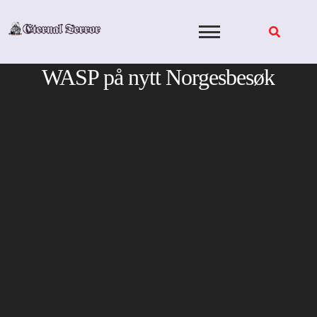
Skip
to
content
WASP på nytt Norgesbesøk