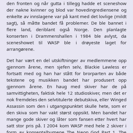
den fronten og når gutta i tillegg hadde et sceneshow
der nakne kvinner og blod var hovedingrediensene og
enkelte av innslagene var på kant med det lovlige (mildt
sagt), så måtte bandet få problemer. De ble bannet i
flere land, deriblant også Norge. Den planlagte
konserten i Drammenshallen i 1984 ble avlyst, da
sceneshowet til WASP ble i drøyeste laget for
arrangørene.
Det har vært en del utskiftninger av medlemmene opp
gjennom årene, men sjefen selv, Blackie Lawless er
fortsatt med og han har stått for brorparten av både
tekstene og musikken bandet har produsert opp
gjennom årene. En haug med skiver har de på
samvittigheten, faktisk hele 12 studioskiver, men det er
nok fremdeles den selvtitulerte debutskiva, eller Winged
Assassin som den i utgangspunktet skulle hete, som er
den skiva som har vakt størst oppsikt. Men bandet har
mange gode skiver og låter som fansen etter hvert har
satt stor pris på. I 2004 kom WASP med hele 2 skiver i
form av konseptalbumene The Neon God Part 1, The