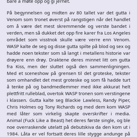
bare å møte opp og gi jernet.
På begynnelsen og midten av 80 tallet var det gutta i
Venom som tronet øverst på rangstigen når det handlet
om å være det mest skremmende og verste bandet i
verden, men så dukket det opp fire karer fra Los Angeles
området som visstnok skulle være verre enn Venom.
WASP kalte de seg og disse gutta spilte på blod og sex og
hadde noen tekster som så langt i metallens historie var
drøyere enn drøy. Draktene deres minnet litt om gutta
fra Kiss, men der sluttet også den sammenligningen.
Med et sceneshow på grensen til det groteske, tekster
som omhandlet det mest groteske og som få hadde turt
å tenke på og bandmedlemmer med ikke akkurat helt
plettfritt rulleblad, overtok WASP tronen som verstingene
i klassen. Gutta kalte seg Blackie Lawless, Randy Piper,
Chris Holmes og Tony Richards og med dem kom WASP
med låter som virkelig skapte overskrifter i media.
Animal (Fuck Like a Beast) het deres første single, og ble
noe overraskende utelatt på debutskiva da den kom ut i
1984. Låta er vel fortsatt deres lille stygge andunge på