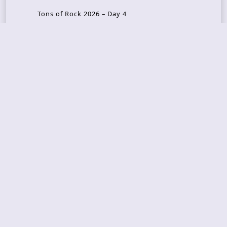
Tons of Rock 2026 – Day 4
Tons of Rock 2026 – Day 3
Tons of Rock 2026 – Day 2
Tons Of Rock 2026 – Day 1
GOATMILKER & DUNE SEA – 05.06.2026 – Bergen,
Norway
Recent Photo Galleries