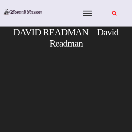
Skip
to
content
DAVID READMAN – David
Readman