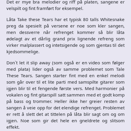
Det er mye bra melodier og riff på platen, sangene er
velspilt og fint framført for eksempel.
Låta Take these Tears har et typisk 80 talls Whitesnake
preg da spesielt på versene er noe som kler sangen,
men dessverre når refrenget kommer så blir låta
ødelagt av et dårlig grand prix lignende refreng som
virker malplassert og intetsigende og som gjentas til det
kjedsommelige.
Don`t let it slip away (som også er en video som følger
med plata) lider også av samme problemet som Tale
These Tears. Sangen starter fint med en enkel melodi
som går over til et lite parti med samspilte gitarer som
igjen blir til et fengende første vers. Med harmonier på
vokalen og fint gitarspill satt sammen med et godt komp
på bass og trommer. Heller ikke her greier resten av
sangen å veie opp for det elendige refrenget. Problemet
er rett å slett det at tittelen på låta blir sagt om og om
igjen. Noe som gir det hele en gneldrete og slitsom
effekt.